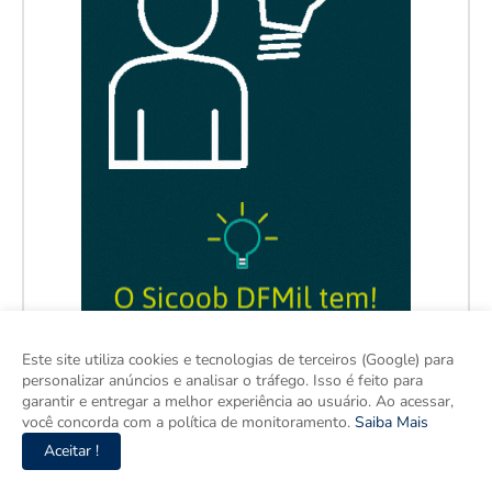
Este site utiliza cookies e tecnologias de terceiros (Google) para
personalizar anúncios e analisar o tráfego. Isso é feito para
garantir e entregar a melhor experiência ao usuário. Ao acessar,
você concorda com a política de monitoramento.
Saiba Mais
Aceitar !