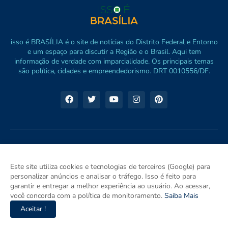
isso é BRASÍLIA é o site de notícias do Distrito Federal e Entorno
e um espaço para discutir a Região e o Brasil. Aqui tem
informação de verdade com imparcialidade. Os principais temas
são política, cidades e empreendedorismo. DRT 0010556/DF.
Este site utiliza cookies e tecnologias de terceiros (Google) para
personalizar anúncios e analisar o tráfego. Isso é feito para
garantir e entregar a melhor experiência ao usuário. Ao acessar,
você concorda com a política de monitoramento.
Saiba Mais
Aceitar !