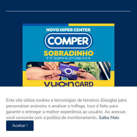
Este site utiliza cookies e tecnologias de terceiros (Google) para
personalizar anúncios e analisar o tráfego. Isso é feito para
garantir e entregar a melhor experiência ao usuário. Ao acessar,
você concorda com a política de monitoramento.
Saiba Mais
Aceitar !