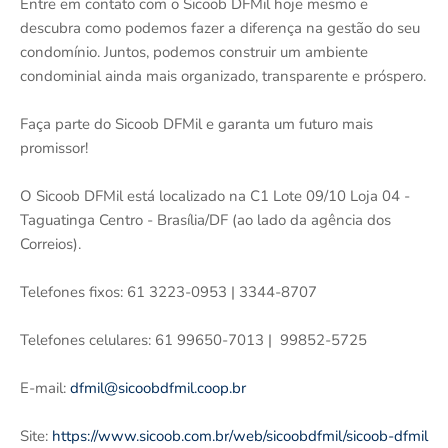
Entre em contato com o Sicoob DFMil hoje mesmo e
descubra como podemos fazer a diferença na gestão do seu
condomínio. Juntos, podemos construir um ambiente
condominial ainda mais organizado, transparente e próspero.
Faça parte do Sicoob DFMil e garanta um futuro mais
promissor!
O Sicoob DFMil está localizado na C1 Lote 09/10 Loja 04 -
Taguatinga Centro - Brasília/DF (ao lado da agência dos
Correios).
Telefones fixos: 61 3223-0953 | 3344-8707
Telefones celulares: 61 99650-7013 | 99852-5725
E-mail:
dfmil@sicoobdfmil.coop.br
Site:
https://www.sicoob.com.br/web/sicoobdfmil/sicoob-dfmil