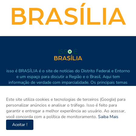
isso é BRASÍLIA é o site de notícias do Distrito Federal e Entorno
e um espaço para discutir a Região e o Brasil. Aqui tem
informação de verdade com imparcialidade. Os principais temas
são política, cidades e empreendedorismo. DRT 0010556/DF.
Este site utiliza cookies e tecnologias de terceiros (Google) para
personalizar anúncios e analisar o tráfego. Isso é feito para
garantir e entregar a melhor experiência ao usuário. Ao acessar,
você concorda com a política de monitoramento.
Saiba Mais
Aceitar !