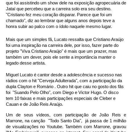
que foi assistindo um show dele na exposição agropecuária de 
Jataí que percebeu que a carreira solo era seu destino. 
"Cristiano fez meu coração disparar. Parece que foi um 
chamado", diz ao lembrar que alguns anos depois teve a 
honra subir ao palco com o ídolo naquele mesmo lugar. 
Mais que um simples fã, Lucato ressalta que Cristiano Araújo 
foi uma inspiração na carreira dele, por isso, fazer parte do 
projeto "Viva Cristiano Araújo" é mais que um prazer, mas 
também um dever, pois ele sente a importância manter o 
legado desse artista. 
Miguel Lucato é cantor desde a adolescência e sucesso nas 
rádios com o hit "Cerveja Adulterada", com a participação da 
dupla Clayton e Romário . Outro hit que caiu no gosto dos fãs 
foi  "Suando Pelo Olho", com Diego e Victor Hugo. O disco 
tem 10 faixas e mais participações especiais de Cleber e 
Cauan e de João Reis Araújo.  
Um de seus vídeos, com participação de João Reis e 
Marrone, na canção  "Todo Santo Dia",  já passa de 1 milhão 
de visualizações no Youtube. Também com Marrone, gravou 