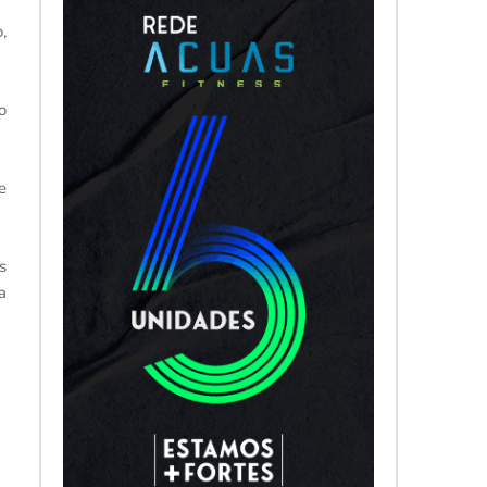
,
o
e
s
a