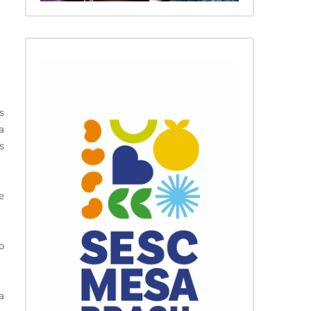
s
a
s
e
o
a