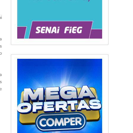
i
a
s
o
a
s
e