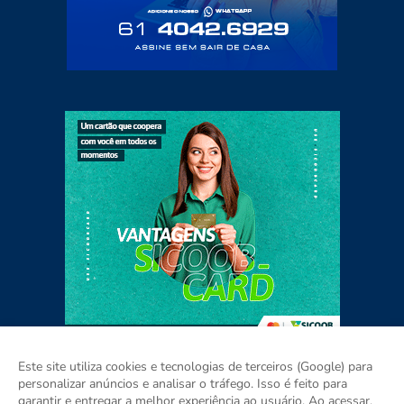
Este site utiliza cookies e tecnologias de terceiros (Google) para
personalizar anúncios e analisar o tráfego. Isso é feito para
garantir e entregar a melhor experiência ao usuário. Ao acessar,