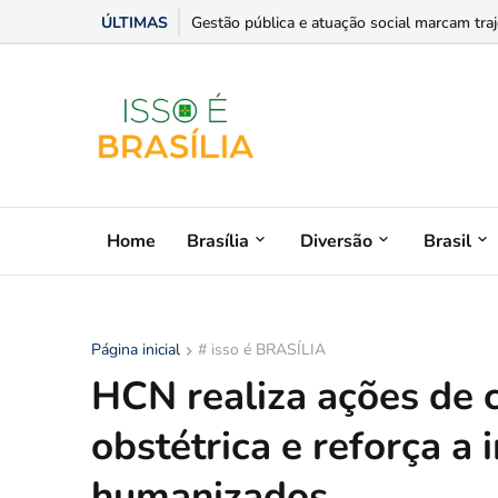
ÚLTIMAS
Chris Dantas traz shows da turnê Íntima Pai
Gestão pública e atuação social marcam traje
Home
Brasília
Diversão
Brasil
Página inicial
# isso é BRASÍLIA
HCN realiza ações de 
obstétrica e reforça a
humanizados