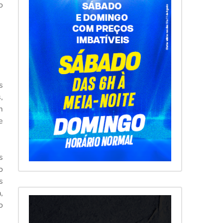
o
s
,
m
e
s
o
s
,
o