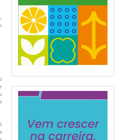
,
m
o
e
u
s
l
s
e