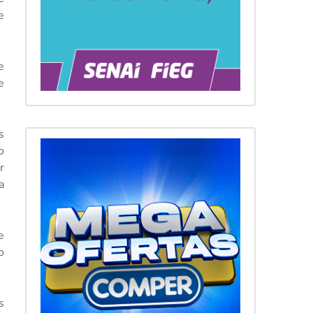
e
e
e
s
o
r
a
e
o
s