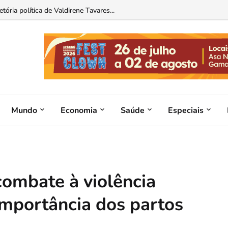
sagem para Brasília neste fim de semana...
tória política de Valdirene Tavares...
Mundo
Economia
Saúde
Especiais
combate à violência
 importância dos partos