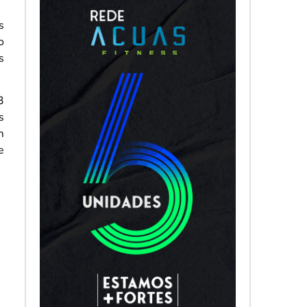
s
o
s
3
s
m
e