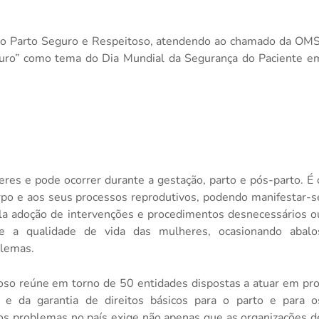
a o Parto Seguro e Respeitoso,
atendendo ao chamado da OMS
guro” como tema do Dia Mundial da Segurança do Paciente e
eres e pode ocorrer durante a gestação, parto e pós-parto. É 
rpo e aos seus processos reprodutivos, podendo manifestar-s
pela adoção de intervenções e procedimentos desnecessários o
nte a qualidade de vida das mulheres, ocasionando abalo
blemas.
toso reúne
em torno de 50 entidades dispostas a atuar em pro
e da garantia de direitos básicos para o parto e para o
os problemas no país exige não apenas que as organizações d