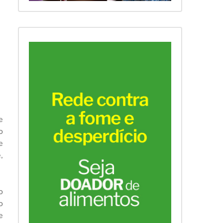
e
o
e
,
o
o
e