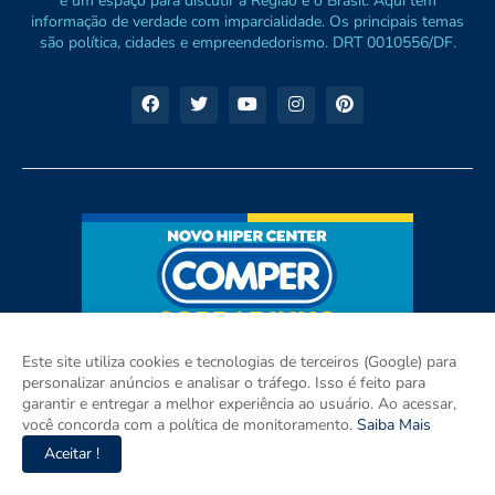
e um espaço para discutir a Região e o Brasil. Aqui tem
informação de verdade com imparcialidade. Os principais temas
são política, cidades e empreendedorismo. DRT 0010556/DF.
Este site utiliza cookies e tecnologias de terceiros (Google) para
personalizar anúncios e analisar o tráfego. Isso é feito para
garantir e entregar a melhor experiência ao usuário. Ao acessar,
você concorda com a política de monitoramento.
Saiba Mais
Aceitar !