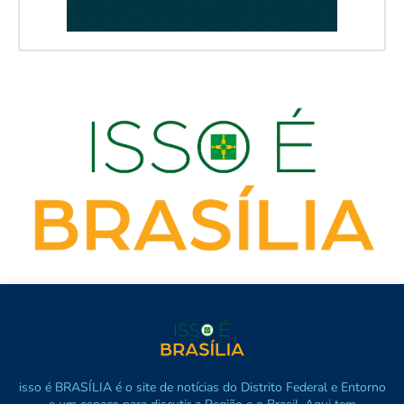
isso é BRASÍLIA é o site de notícias do Distrito Federal e Entorno