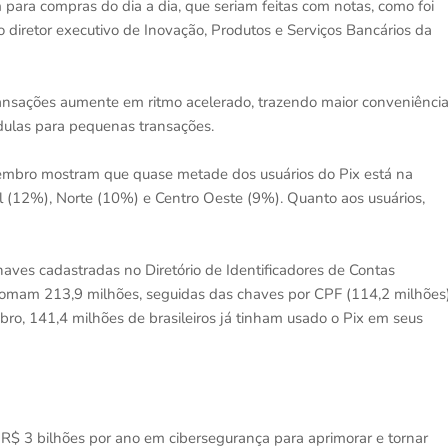
ara compras do dia a dia, que seriam feitas com notas, como foi
 diretor executivo de Inovação, Produtos e Serviços Bancários da
ransações aumente em ritmo acelerado, trazendo maior conveniênci
édulas para pequenas transações.
tembro mostram que quase metade dos usuários do Pix está na
 (12%), Norte (10%) e Centro Oeste (9%). Quanto aos usuários,
aves cadastradas no Diretório de Identificadores de Contas
 somam 213,9 milhões, seguidas das chaves por CPF (114,2 milhões)
ubro, 141,4 milhões de brasileiros já tinham usado o Pix em seus
R$ 3 bilhões por ano em cibersegurança para aprimorar e tornar