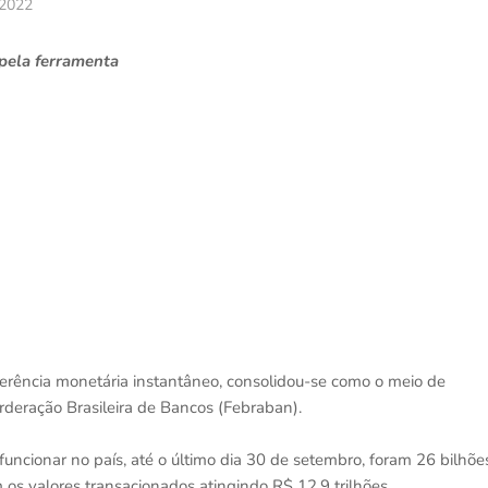
 2022
 pela ferramenta
ferência monetária instantâneo, consolidou-se como o meio de
rderação Brasileira de Bancos (Febraban).
cionar no país, até o último dia 30 de setembro, foram 26 bilhõe
 os valores transacionados atingindo R$ 12,9 trilhões.