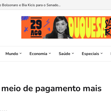
o do INAS: Brasília mira um novo padrão de saúde para o servidor...
Mundo
Economia
Saúde
Especiais
o meio de pagamento mais