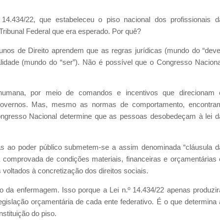
 14.434/22, que estabeleceu o piso nacional dos profissionais d
ibunal Federal que era esperado. Por quê?
lunos de Direito aprendem que as regras jurídicas (mundo do “deve
ealidade (mundo do “ser”). Não é possível que o Congresso Naciona
a humana, por meio de comandos e incentivos que direcionam 
governos. Mas, mesmo as normas de comportamento, encontra
Congresso Nacional determine que as pessoas desobedeçam à lei d
das ao poder público submetem-se a assim denominada “cláusula d
ia comprovada de condições materiais, financeiras e orçamentárias 
 voltados à concretização dos direitos sociais.
so da enfermagem. Isso porque a Lei n.º 14.434/22 apenas produzir
egislação orçamentária de cada ente federativo. É o que determina 
stituição do piso.