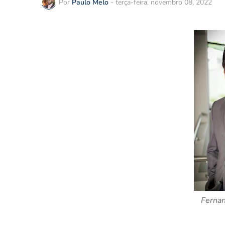
Por
Paulo Melo
-
terça-feira, novembro 08, 2022
Fernan