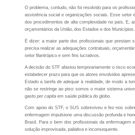
O problema, contudo, não foi resolvido para os profiss
assistência social e organizações sociais. Esse seto
dos procedimentos de alta complexidade no país. E, 
orçamentários da União, dos Estados e dos Municípios.
É dizer: a maior parte dos profissionais que presta
precisa realizar as adequações contratuais, orçamentá
setor filantrópico e sem fins lucrativos.
A decisão do STF afastou temporariamente o risco econ
estabelecer prazo para que os atores envolvidos apre
Estado a tarefa de adequar à realidade, de modo a to
não se restringe ao piso: somos o maior sistema uni
gasto
per capita
em saúde pública do globo.
Com apoio do STF, o SUS sobreviveu e fez-nos sobrev
enfermagem impulsione uma discussão profunda e hone
Brasil. Para o bem dos profissionais da enfermage
solução improvisada, paliativa e inconsequente.