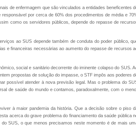
ionais de enfermagem que são vinculados a entidades beneficentes d
r é responsável por cerca de 60% dos procedimentos de média e 70
assim como os servidores públicos, depende do repasse de recurso
m serviços ao SUS depende também de conduta do poder público, qu
rias e financeiras necessárias ao aumento do repasse de recursos a
ômico, social e sanitário decorrente do iminente colapso do SUS. A
sentem propostas de solução do impasse, o STF impôs aos poderes d
rnar possível atender à nova previsão legal. Mas o problema do SU
versal de saúde do mundo e contamos, paradoxalmente, com o meno
iver à maior pandemia da história. Que a decisão sobre o piso d
sta acerca do grave problema do financiamento da saúde pública n
m e do SUS, o que menos precisamos neste momento é de mais um