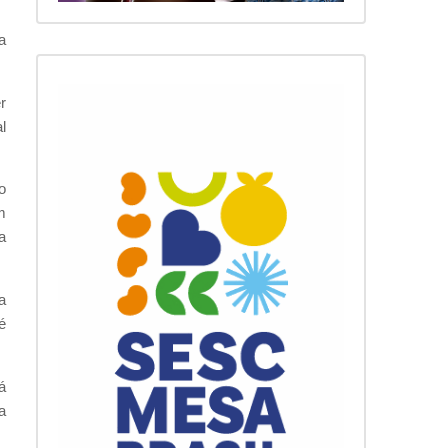
a
r
l
o
m
a
a
é
á
a