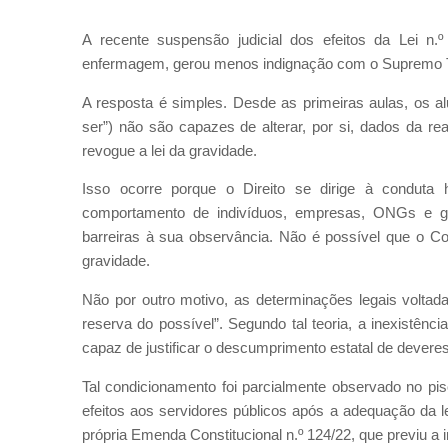
A recente suspensão judicial dos efeitos da Lei n.º
enfermagem, gerou menos indignação com o Supremo Tr
A resposta é simples. Desde as primeiras aulas, os a
ser”) não são capazes de alterar, por si, dados da r
revogue a lei da gravidade.
Isso ocorre porque o Direito se dirige à condut
comportamento de indivíduos, empresas, ONGs e 
barreiras à sua observância. Não é possível que o 
gravidade.
Não por outro motivo, as determinações legais volta
reserva do possível”. Segundo tal teoria, a inexistênc
capaz de justificar o descumprimento estatal de deveres
Tal condicionamento foi parcialmente observado no pi
efeitos aos servidores públicos após a adequação da l
própria Emenda Constitucional n.º 124/22, que previu a in