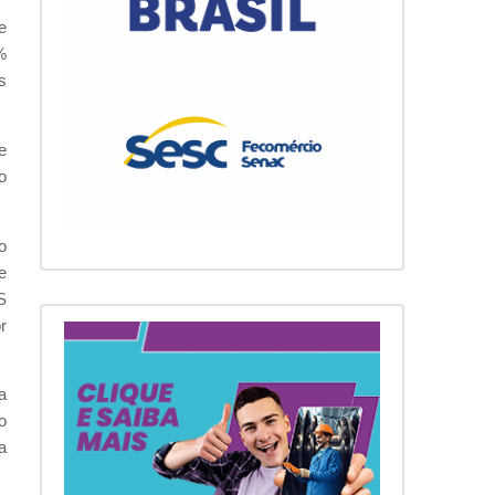
e
%
s
e
o
o
e
S
r
a
o
a