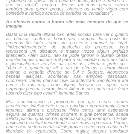
- podendo se aplicar uma pena de detenção de 2 meses a 1
ano ou multa”, explica. “Essas mesmas penas cabem
também para quem ‘produz, oferece ou vende vídeo com
conteúdo inverídico acerca de partidos ou candidatos’”.
As ofensas contra a honra são mais comuns do que se
imagina
Basta uma rápida olhada nas redes sociais para ver o quanto
as ofensas contra a honra são comuns. Isso pode ter
repercussão tanto como um processo criminal ou cível.
“Independentemente do desfecho do processo, isso
representa um dissabor, e muitas vezes algum prejuízo
financeiro. Além disso, não se pode ignorar o quanto certas
manifestações causam mal para a sociedade como um todo,
e principalmente ao alvo das ofensas”, afirma o professor.
“Veja-se o quanto se vê e viu de ofensas a nordestinos
quando a votação diverge do Sul e Sudeste. Aconteceu
nessas eleições, aconteceu nas eleições passadas.
Ocorreram várias ofensas que caracterizam xenofobia e até
crime de racismo, como alguns fizeram ao sugerir não
empregar pessoas nordestinas. Além de ser contra a lei, é um
absurdo dizer algo assim”, lamenta Santos.
Mas considerando a proporção em que esses crimes
acontecem, infelizmente essas condutas normalmente ficam
impunes, afirma o professor. “Não temos uma estimativa
segura de quantos crimes ocorrem e qual percentual acaba
sendo punido. Quando há repercussão, por exemplo, o Poder
Judiciário eventualmente tende a ser mais repressivo. Porém,
uma coisa se tornou mais fácil: provar a ofensa ou o abuso de
liberdade de expressão. Como muitas dessas condutas