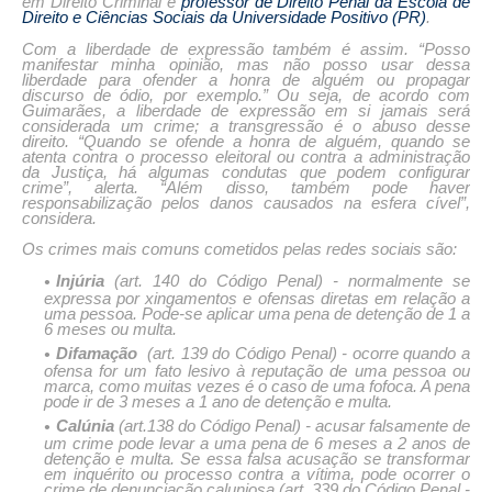
em Direito Criminal e
professor de Direito Penal da Escola de
Direito e Ciências Sociais da Universidade Positivo (PR)
.
Com a liberdade de expressão também é assim. “Posso
manifestar minha opinião, mas não posso usar dessa
liberdade para ofender a honra de alguém ou propagar
discurso de ódio, por exemplo.” Ou seja, de acordo com
Guimarães, a liberdade de expressão em si jamais será
considerada um crime; a transgressão é o abuso desse
direito. “Quando se ofende a honra de alguém, quando se
atenta contra o processo eleitoral ou contra a administração
da Justiça, há algumas condutas que podem configurar
crime”, alerta. “Além disso, também pode haver
responsabilização pelos danos causados na esfera cível”,
considera.
Os crimes mais comuns cometidos pelas redes sociais são:
Injúria
(art. 140 do Código Penal) - normalmente se
expressa por xingamentos e ofensas diretas em relação a
uma pessoa. Pode-se aplicar uma pena de detenção de 1 a
6 meses ou multa.
Difamação
(art. 139 do Código Penal) - ocorre quando a
ofensa for um fato lesivo à reputação de uma pessoa ou
marca, como muitas vezes é o caso de uma fofoca. A pena
pode ir de 3 meses a 1 ano de detenção e multa.
Calúnia
(art.138 do Código Penal) - acusar falsamente de
um crime pode levar a uma pena de 6 meses a 2 anos de
detenção e multa. Se essa falsa acusação se transformar
em inquérito ou processo contra a vítima, pode ocorrer o
crime de denunciação caluniosa (art. 339 do Código Penal -