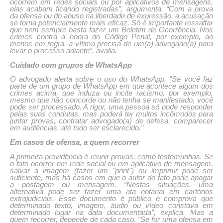
ocorrem em redes sociais ou por aplicativos de mensagens,
elas acabam ficando registradas”, argumenta. “Com a prova
da ofensa ou do abuso na liberdade de expressão, a acusação
se torna potencialmente mais eficaz. Só é importante ressaltar
que nem sempre basta fazer um Boletim de Ocorrência. Nos
crimes contra a honra do Código Penal, por exemplo, ao
menos em regra, a vítima precisa de um(a) advogado(a) para
levar o processo adiante”, avalia.
Cuidado com grupos de WhatsApp
O advogado alerta sobre o uso do WhatsApp. “Se você faz
parte de um grupo de WhatsApp em que acontece algum dos
crimes acima, que induza ou incite racismo, por exemplo,
mesmo que não concorde ou não tenha se manifestado, você
pode ser processado. A rigor, uma pessoa só pode responder
pelas suas condutas, mas poderá ter muitos incômodos para
juntar provas, contratar advogado(a) de defesa, comparecer
em audiências, até tudo ser esclarecido.”
Em casos de ofensa, a quem recorrer
A primeira providência é reunir provas, como testemunhas. Se
o fato ocorrer em rede social ou em aplicativo de mensagem,
salvar a imagem (fazer um "print") ou imprimir pode ser
suficiente, mas há casos em que o autor do fato pode apagar
a postagem ou mensagem. “Nestas situações, uma
alternativa pode ser fazer uma ata notarial em cartórios
extrajudiciais. Esse documento é público e comprova que
determinado texto, imagem, áudio ou vídeo constava em
determinado lugar na data documentada”, explica. Mas a
quem recorrer, depende de cada caso. “Se for uma ofensa em