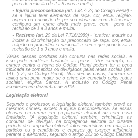
pena de reclusão de 2 a 8 anos e multa).
Injúria preconceituosa
(art. 138, § 3º, do Código Penal) -
se a injúria tiver elementos de raça, cor, etnia, religião,
origem ou condição de pessoa idosa ou com deficiência,
configura um crime ainda mais grave, com pena de
reclusão de 1 a 3 anos e multa.
Racismo
(art. 20 da Lei 7.716/1989) - "praticar, induzir ou
incitar a discriminação ou preconceito de raça, cor, etnia,
religião ou procedência nacional" é crime que pode levar à
reclusão de 1 a 3 anos e multa.
Várias dessas condutas são comuns nas redes sociais, e
isso pode modificar bastante as penas. “Por exemplo, os
crimes contra a honra do Código Penal podem ter a pena
triplicada se cometidos ou divulgados pelas redes sociais (art.
141, § 2º, do Código Penal). Nos demais casos, também se
aplica uma pena maior se o crime for cometido pelas redes
sociais”, explica Santos. A inclusão no Código Penal
aconteceu em dezembro de 2019.
Legislação eleitoral
Segundo o professor, a legislação eleitoral também prevê os
mesmos crimes, exceto a injúria preconceituosa, se essas
ofensas ocorrerem em propaganda eleitoral ou com essa
finalidade. “A legislação eleitoral também criminaliza as
condutas de ‘divulgar, na propaganda eleitoral ou durante
período de campanha eleitoral, fatos inverídicos em relação a
partidos ou a candidatos e capazes de exercer influência
perante o eleitorado’, segundo o artigo 323 do Código Eleitoral