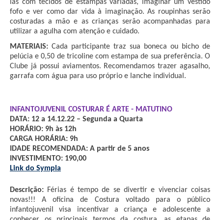
las com tecidos de estampas variadas, imaginar um vestido 
fofo e ver como dar vida à imaginação. As roupinhas serão 
costuradas a mão e as crianças serão acompanhadas para 
utilizar a agulha com atenção e cuidado.
MATERIAIS: 
Cada participante traz sua boneca ou bicho de 
pelúcia e 0,50 de tricoline com estampa de sua preferência. O 
Clube já possui aviamentos. Recomendamos trazer agasalho, 
garrafa com água para uso próprio e lanche individual.
INFANTOJUVENIL COSTURAR É ARTE - MATUTINO
DATA: 12 a 14.12.22 – Segunda a Quarta
HORÁRIO: 9h às 12h
CARGA HORÁRIA: 9h
IDADE RECOMENDADA: A partir de 5 anos
INVESTIMENTO: 190,00
Link do Sympla
Descrição:
 Férias é tempo de se divertir e vivenciar coisas 
novas!!! A oficina de Costura voltado para o público 
infantojuvenil visa incentivar a criança e adolescente a 
conhecer os principais termos da costura, as etapas de 