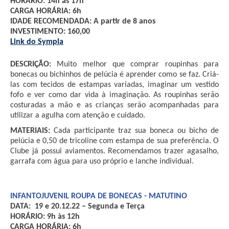
HORÁRIO: 14h às 17h
CARGA HORÁRIA: 6h 
IDADE RECOMENDADA: A partir de 8 anos
INVESTIMENTO: 160,00 
Link do Sympla
DESCRIÇÃO:
 Muito melhor que comprar roupinhas para 
bonecas ou bichinhos de pelúcia é aprender como se faz. Criá-
las com tecidos de estampas variadas, imaginar um vestido 
fofo e ver como dar vida à imaginação. As roupinhas serão 
costuradas a mão e as crianças serão acompanhadas para 
utilizar a agulha com atenção e cuidado.
MATERIAIS: 
Cada participante traz sua boneca ou bicho de 
pelúcia e 0,50 de tricoline com estampa de sua preferência. O 
Clube já possui aviamentos. Recomendamos trazer agasalho, 
garrafa com água para uso próprio e lanche individual.
INFANTOJUVENIL ROUPA DE BONECAS - MATUTINO
DATA:  19 e 20.12.22 – Segunda e Terça
HORÁRIO: 9h às 12h
CARGA HORÁRIA: 6h 