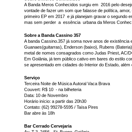
A Banda Meros Conhecidos surgiu em  2016 pelo desej
vontade de fazer um som que falasse de política, amor, 
primeiro EP em 2017  e já planejam gravar o segundo em
mas sem perder  a  essência  urbana da Meros Conhecid
Sobre a Banda Cassino 357 
A banda Cassino.357 já soma nove anos de existência e
Guanaes(guitarras), Enderson (baixo), Rubens (Bateria)
metal de nomes consagrados como Judas Priest, AC/DC, 
Em Goiânia, já tem público cativo em bares do estilo co
se apresentado em cidades do Interior do Estado, além
Serviço
Terceira Noite de Música Autoral Vaca Brava
Couvert: R$ 10  - na bilheteria 
Data: 10 de Novembro 
Horário início: a partir das 20h30
Contato: (62) 99278-5595 / Taísa Pires
Bar abre às 18h 
Bar Cerrado Cervejaria 