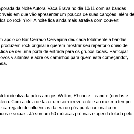
mporada da Noite Autoral Vaca Brava no dia 10/11 com as bandas 
ríveis em que vão apresentar um poucos de suas canções, além de
 do rock'n'roll. A noite fica ainda mais atrativa com couvert 
 
om apoio do Bar Cerrado Cervejaria dedicada totalmente a bandas 
produzem rock original e querem mostrar seu repertório cheio de 
tica de ser uma porta de entrada para os grupos locais. Participar 
novos visitantes e abre os caminhos para quem está começando", 
sa. 
 foi idealizada pelos amigos Welton, Rhuan e  Leandro (cordas e 
ateria. Com a ideia de fazer um som irreverente e ao mesmo tempo 
carregado de influências da era do pós-punk nacional com 
icos e sociais. Já somam 50 músicas próprias e agenda lotada pelo 