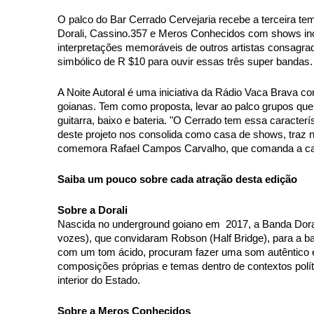
O palco do Bar Cerrado Cervejaria recebe a terceira te
Dorali, Cassino.357 e Meros Conhecidos com shows inc
interpretações memoráveis de outros artistas consagrados
simbólico de R $10 para ouvir essas três super bandas.
A Noite Autoral é uma iniciativa da Rádio Vaca Brava c
goianas. Tem como proposta, levar ao palco grupos que 
guitarra, baixo e bateria. "O Cerrado tem essa caracterís
deste projeto nos consolida como casa de shows, traz 
comemora Rafael Campos Carvalho, que comanda a ca
Saiba um pouco sobre cada atração desta edição
Sobre a Dorali 
Nascida no underground goiano em  2017, a Banda Dorali
vozes), que convidaram Robson (Half Bridge), para a b
com um tom ácido, procuram fazer uma som autêntico e 
composições próprias e temas dentro de contextos polít
interior do Estado.  
Sobre a Meros Conhecidos