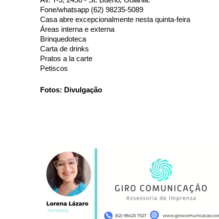
Av. T-3, 2456 - St. Bueno, Goiânia. 
Fone/whatsapp (62) 98235-5089 
Casa abre excepcionalmente nesta quinta-feira 
Áreas interna e externa 
Brinquedoteca 
Carta de drinks 
Pratos a la carte 
Petiscos 
Fotos: Divulgação 