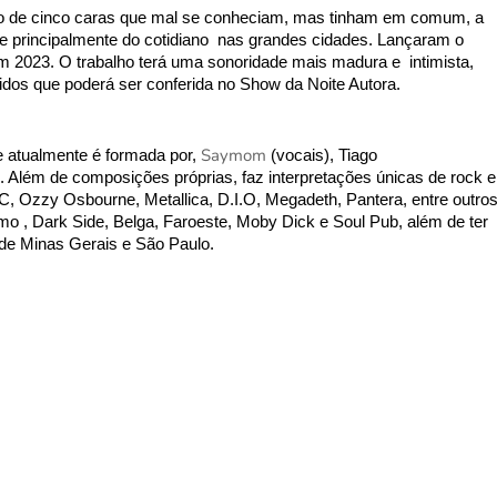
o de cinco caras que mal se conheciam, mas tinham em comum, a 
e principalmente do cotidiano  nas grandes cidades. Lançaram o 
 2023. O trabalho terá uma sonoridade mais madura e  intimista, 
os que poderá ser conferida no Show da Noite Autora. 
Saymom
 atualmente é formada por, 
 (vocais), Tiago 
. 
Além de composições próprias, faz interpretações únicas de rock e 
Ozzy Osbourne, Metallica, D.I.O, Megadeth, Pantera, entre outros.
mo , Dark Side, Belga, Faroeste, Moby Dick e Soul Pub, além de ter 
 de Minas Gerais e São Paulo. 