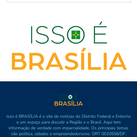
isso é BRASÍLIA é o site de notícias do Distrito Federal e Entorno
e um espaço para discutir a Região e o Brasil. Aqui tem
informação de verdade com imparcialidade. Os principais temas
são política, cidades e empreendedorismo. DRT 0010556/DF.