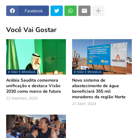
Facebook
Você Vai Gostar
# ISSO É BRASÍLIA
# ISSO É BRASÍLIA
Arábia Saudita comemora
Novo sistema de
unificação e destaca Visão
abastecimento de água
2030 como marco de futuro
beneficiará 355 mil
moradores da região Norte
22 Setembro, 2025
27 Abril, 2024