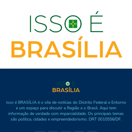
isso é BRASÍLIA é o site de notícias do Distrito Federal e Entorno
e um espaço para discutir a Região e o Brasil. Aqui tem
informação de verdade com imparcialidade. Os principais temas
são política, cidades e empreendedorismo. DRT 0010556/DF.