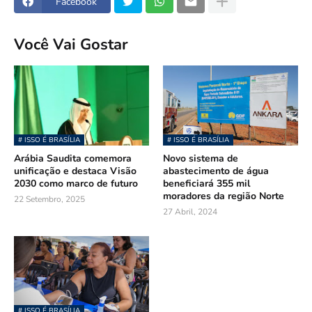
Facebook
Você Vai Gostar
# ISSO É BRASÍLIA
# ISSO É BRASÍLIA
Arábia Saudita comemora
Novo sistema de
unificação e destaca Visão
abastecimento de água
2030 como marco de futuro
beneficiará 355 mil
moradores da região Norte
22 Setembro, 2025
27 Abril, 2024
# ISSO É BRASÍLIA