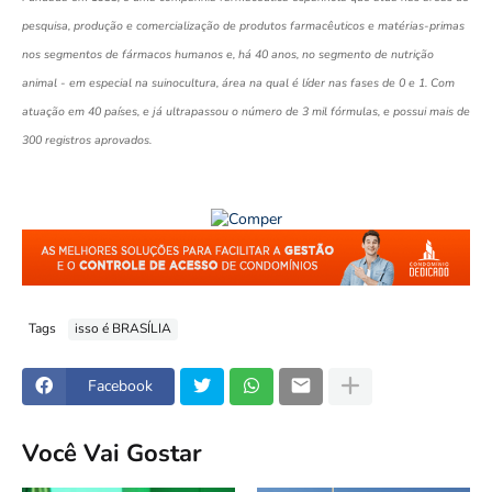
pesquisa, produção e comercialização de produtos farmacêuticos e matérias-primas
nos segmentos de fármacos humanos e, há 40 anos, no segmento de nutrição
animal - em especial na suinocultura, área na qual é líder nas fases de 0 e 1. Com
atuação em 40 países, e já ultrapassou o número de 3 mil fórmulas, e possui mais de
300 registros aprovados.
Tags
isso é BRASÍLIA
Facebook
Você Vai Gostar