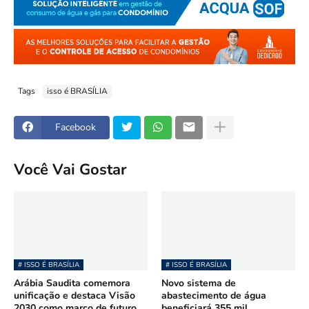
Tags
isso é BRASÍLIA
Facebook
Você Vai Gostar
# ISSO É BRASÍLIA
# ISSO É BRASÍLIA
Arábia Saudita comemora
Novo sistema de
unificação e destaca Visão
abastecimento de água
2030 como marco de futuro
beneficiará 355 mil