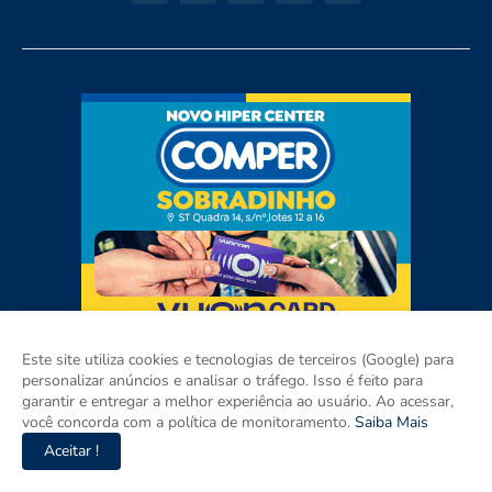
Este site utiliza cookies e tecnologias de terceiros (Google) para
personalizar anúncios e analisar o tráfego. Isso é feito para
garantir e entregar a melhor experiência ao usuário. Ao acessar,
você concorda com a política de monitoramento.
Saiba Mais
Aceitar !