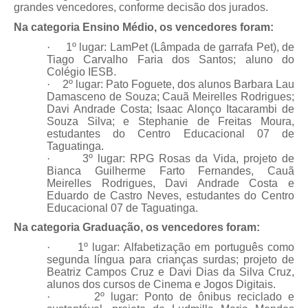
grandes vencedores, conforme decisão dos jurados.
Na categoria Ensino Médio, os vencedores foram:
·
1º lugar: LamPet (Lâmpada de garrafa Pet), de
Tiago Carvalho Faria dos Santos; aluno do
Colégio IESB.
·
2º lugar: Pato Foguete, dos alunos Barbara Lau
Damasceno de Souza; Cauã Meirelles Rodrigues;
Davi Andrade Costa; Isaac Alonço Itacarambi de
Souza Silva; e Stephanie de Freitas Moura,
estudantes do Centro Educacional 07 de
Taguatinga.
·
3º lugar: RPG Rosas da Vida, projeto de
Bianca Guilherme Farto Fernandes, Cauã
Meirelles Rodrigues, Davi Andrade Costa e
Eduardo de Castro Neves, estudantes do Centro
Educacional 07 de Taguatinga.
Na categoria Graduação, os vencedores foram:
·
1º lugar: Alfabetização em português como
segunda língua para crianças surdas; projeto de
Beatriz Campos Cruz e Davi Dias da Silva Cruz,
alunos dos cursos de Cinema e Jogos Digitais.
·
2º lugar: Ponto de ônibus reciclado e