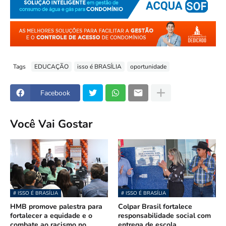
Tags
EDUCAÇÃO
isso é BRASÍLIA
oportunidade
Facebook
Você Vai Gostar
# ISSO É BRASÍLIA
# ISSO É BRASÍLIA
HMB promove palestra para
Colpar Brasil fortalece
fortalecer a equidade e o
responsabilidade social com
combate ao racismo no
entrega de escola