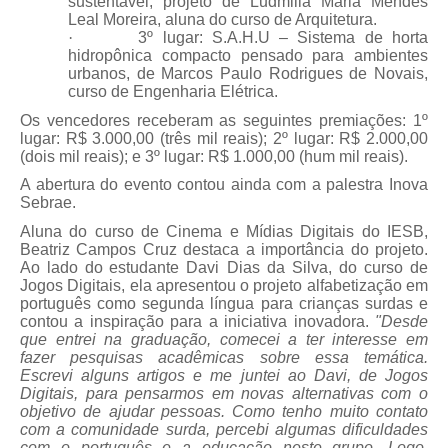
sustentável, projeto de Ludmilla Maria Mendes
Leal Moreira, aluna do curso de Arquitetura.
·
3º lugar: S.A.H.U – Sistema de horta
hidropônica compacto pensado para ambientes
urbanos, de Marcos Paulo Rodrigues de Novais,
curso de Engenharia Elétrica.
Os vencedores receberam as seguintes premiações: 1º
lugar: R$ 3.000,00 (três mil reais); 2º lugar: R$ 2.000,00
(dois mil reais); e 3º lugar: R$ 1.000,00 (hum mil reais).
A abertura do evento contou ainda com a palestra Inova
Sebrae.
Aluna do curso de Cinema e Mídias Digitais do IESB,
Beatriz Campos Cruz destaca a importância do projeto.
Ao lado do
estudante Davi Dias da Silva, do curso de
Jogos Digitais, ela apresentou o projeto alfabetização em
português como segunda língua para crianças surdas e
contou a inspiração para a iniciativa inovadora.
"Desde
que entrei na graduação, comecei a ter interesse em
fazer pesquisas acadêmicas sobre essa temática.
Escrevi alguns artigos e me juntei ao Davi, de Jogos
Digitais, para pensarmos em novas alternativas com o
objetivo de ajudar pessoas. Como tenho muito contato
com a comunidade surda, percebi algumas dificuldades
com o português e a educação neste grupo. Logo,