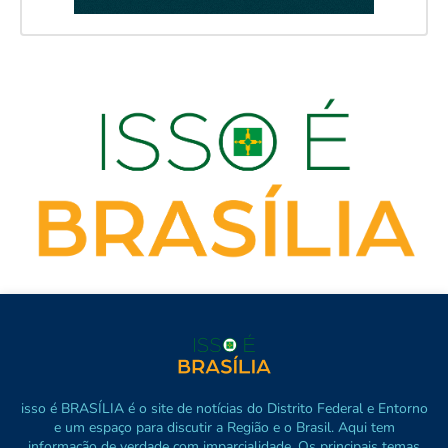
isso é BRASÍLIA é o site de notícias do Distrito Federal e Entorno
e um espaço para discutir a Região e o Brasil. Aqui tem
informação de verdade com imparcialidade. Os principais temas