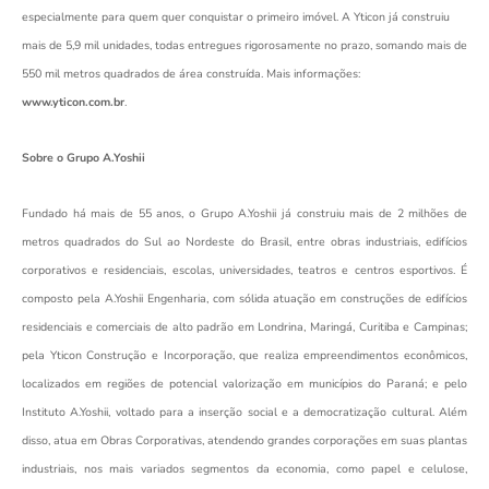
especialmente para quem quer conquistar o primeiro imóvel. A Yticon já construiu
mais de 5,9 mil unidades, todas entregues rigorosamente no prazo, somando mais de
550 mil metros quadrados de área construída. Mais informações:
www.yticon.com.br
.
Sobre o Grupo A.Yoshii
Fundado há mais de 55 anos, o Grupo A.Yoshii já construiu mais de 2 milhões de
metros quadrados do Sul ao Nordeste do Brasil, entre obras industriais, edifícios
corporativos e residenciais, escolas, universidades, teatros e centros esportivos. É
composto pela A.Yoshii Engenharia, com sólida atuação em construções de edifícios
residenciais e comerciais de alto padrão em Londrina, Maringá, Curitiba e Campinas;
pela Yticon Construção e Incorporação, que realiza empreendimentos econômicos,
localizados em regiões de potencial valorização em municípios do Paraná; e pelo
Instituto A.Yoshii, voltado para a inserção social e a democratização cultural. Além
disso, atua em Obras Corporativas, atendendo grandes corporações em suas plantas
industriais, nos mais variados segmentos da economia, como papel e celulose,