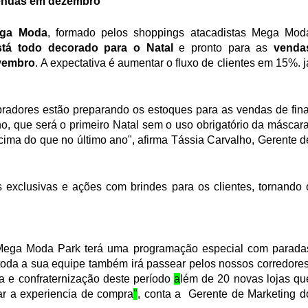
vendas em dezembro
ga Moda
, formado pelos shoppings atacadistas Mega Moda
stá todo decorado para o Natal 
e pronto para as 
vendas
vembro
. A expectativa é aumentar o fluxo de clientes em 15%. já
pradores estão preparando os estoques para as vendas de final
no, que será o primeiro Natal sem o uso obrigatório da máscara;
ima do que no último ano", afirma Tássia Carvalho, Gerente de
xclusivas e ações com brindes para os clientes, tornando o
ega Moda Park terá uma programação especial com paradas
 toda a sua equipe também irá passear pelos nossos corredores,
a e confraternização deste período 
a
lém de 20 novas lojas que
ar a experiencia de compra
"
, conta a  Gerente de Marketing do