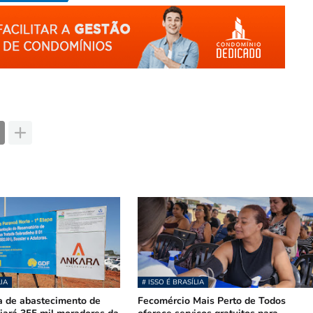
LIA
# ISSO É BRASÍLIA
a de abastecimento de
Fecomércio Mais Perto de Todos