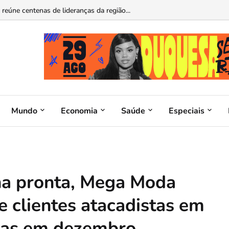
busca representação no Legislativo...
Mundo
Economia
Saúde
Especiais
na pronta, Mega Moda
e clientes atacadistas em
das em dezembro