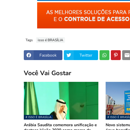
Tags
isso é BRASÍLIA
Facebook
Twitter
Você Vai Gostar
# ISSO É BRASÍLIA
# ISSO É BRASÍ
Arábia Saudita comemora unificação e
Novo sistem