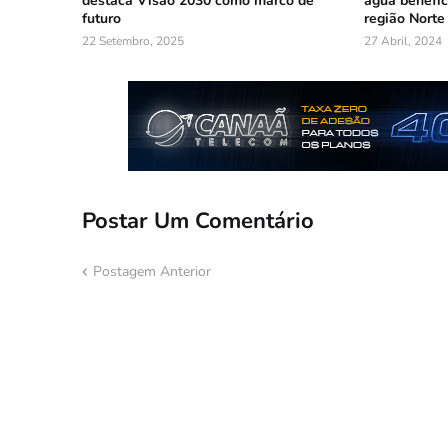
destaca Visão 2030 como marco de
água benefic
futuro
região Norte
22 Setembro, 2025
27 Abril, 2024
Postar Um Comentário
Postagem Anterior