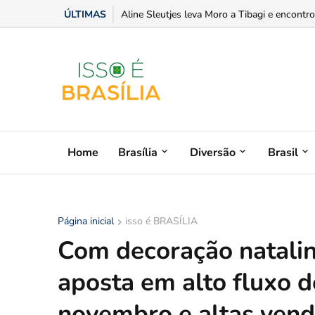
ÚLTIMAS
Com trajetória no gospel, Valdirene Tavares 
Home
Brasília
Diversão
Brasil
Página inicial
isso é BRASÍLIA
Com decoração natali
aposta em alto fluxo d
novembro e altas ven