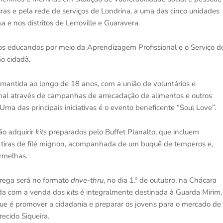
ras e pela rede de serviços de Londrina, a uma das cinco unidades
 e nos distritos de Lerroville e Guaravera.
os educandos por meio da Aprendizagem Profissional e o Serviço d
ão cidadã.
 é mantida ao longo de 18 anos, com a união de voluntários e
onal através de campanhas de arrecadação de alimentos e outros
Uma das principais iniciativas é o evento beneficente “Soul Love”.
ão adquirir
kits
preparados pelo Buffet Planalto, que incluem
 tiras de filé mignon, acompanhada de um buquê de temperos e,
rmelhas.
trega será no formato
drive-thru
, no dia 1.º de outubro, na Chácara
dada com a venda dos
kits
é integralmente destinada à Guarda Mirim,
que é promover a cidadania e preparar os jovens para o mercado de
recido Siqueira.