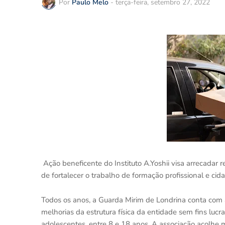
Por
Paulo Melo
-
terça-feira, setembro 27, 2022
Ação beneficente do Instituto A.Yoshii visa arrecadar 
de fortalecer o trabalho de formação profissional e ci
Todos os anos, a Guarda Mirim de Londrina conta com a 
melhorias da estrutura física da entidade sem fins lucra
adolescentes, entre 8 e 18 anos. A associação acolhe 