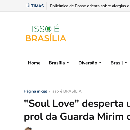
ÚLTIMAS
Senior anuncia o primeiro ERP da América L
Home
Brasília
Diversão
Brasil
Página inicial
isso é BRASÍLIA
"Soul Love" desperta 
prol da Guarda Mirim 