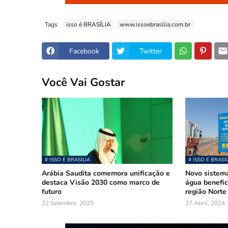
Tags
isso é BRASÍLIA
www.issoebrasilia.com.br
Facebook
Twitter
Você Vai Gostar
# ISSO É BRASÍLIA
# ISSO É BRASÍ
Arábia Saudita comemora unificação e
Novo sistem
destaca Visão 2030 como marco de
água benefic
futuro
região Norte
22 Setembro, 2025
27 Abril, 2024