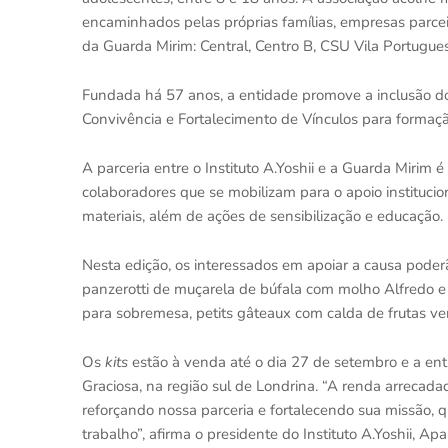
encaminhados pelas próprias famílias, empresas parcei
da Guarda Mirim: Central, Centro B, CSU Vila Portuguesa
Fundada há 57 anos, a entidade promove a inclusão d
Convivência e Fortalecimento de Vínculos para formaç
A parceria entre o Instituto A.Yoshii e a Guarda Mirim
colaboradores que se mobilizam para o apoio instituci
materiais, além de ações de sensibilização e educação. 
Nesta edição, os interessados em apoiar a causa poder
panzerotti de muçarela de búfala com molho Alfredo e
para sobremesa, petits gâteaux com calda de frutas ve
Os
kits
estão à venda até o dia 27 de setembro e a en
Graciosa, na região sul de Londrina. “A renda arreca
reforçando nossa parceria e fortalecendo sua missão, 
trabalho”, afirma o presidente do Instituto A.Yoshii, Apa