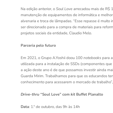
Na edição anterior, o
Soul Love
arrecadou mais de R$ 1
manutenção de equipamentos de informática e melhorias
alvenaria e troca de lâmpadas. “Esse repasse é muito 
ser direcionado para a compra de materiais para refor
projetos sociais da entidade, Claudio Melo.
Parceria pelo futuro
Em 2021, o Grupo A.Yoshii doou 100
notebooks
para a
utilizada para a instalação de SSDs (componentes qu
a ação deste ano é de que possamos investir ainda ma
Guarda Mirim. Trabalhamos para que os educandos ten
conhecimento para acessarem o mercado de trabalho”,
Drive-thru
“Soul Love” com
kit
Buffet Planalto
Data
: 1.º de outubro, das 9h às 14h