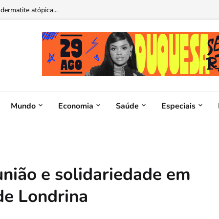
atina operável por ChatGPT e Claude...
Mundo
Economia
Saúde
Especiais
união e solidariedade em
de Londrina