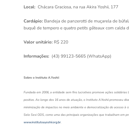
Local:
Chácara Graciosa, na rua Akira Yoshii, 177
Cardápio:
Bandeja de panzerotti de muçarela de búfal
buquê de tempero e quatro
petits gâteaux
com calda d
Valor unitário:
R$ 220
Informações:
(43) 99123-5665 (WhatsApp)
Sobre o Instituto A.Yoshii
Fundada em 2006, a entidade sem fins lucrativos promove ações solidárias 
positivo. Ao longo dos 16 anos de atuação, o Instituto A.Yoshii promoveu div
minimização de impactos no meio ambiente e democratização do acesso à cul
Selo Sesi ODS, como uma das principais organizações que trabalham em pr
www.institutoayoshii.org.br
.