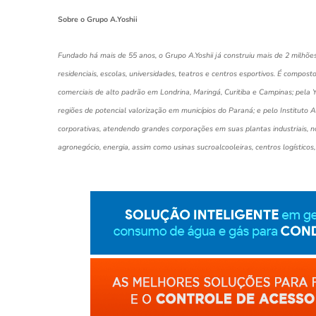
Sobre o Grupo A.Yoshii
Fundado há mais de 55 anos, o Grupo A.Yoshii já construiu mais de 2 milhões d
residenciais, escolas, universidades, teatros e centros esportivos. É compost
comerciais de alto padrão em Londrina, Maringá, Curitiba e Campinas; pela
regiões de potencial valorização em municípios do Paraná; e pelo Instituto A
corporativas, atendendo grandes corporações em suas plantas industriais, n
agronegócio, energia, assim como usinas sucroalcooleiras, centros logísticos