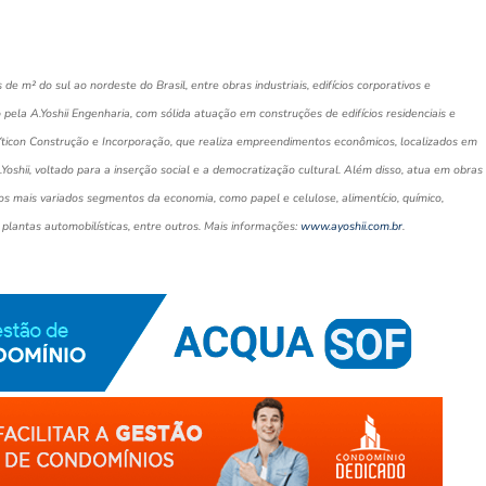
e m² do sul ao nordeste do Brasil, entre obras industriais, edifícios corporativos e
o pela A.Yoshii Engenharia, com sólida atuação em construções de edifícios residenciais e
 Yticon Construção e Incorporação, que realiza empreendimentos econômicos, localizados em
.Yoshii, voltado para a inserção social e a democratização cultural. Além disso, atua em obras
os mais variados segmentos da economia, como papel e celulose, alimentício, químico,
, plantas automobilísticas, entre outros. Mais informações:
www.ayoshii.com.br
.