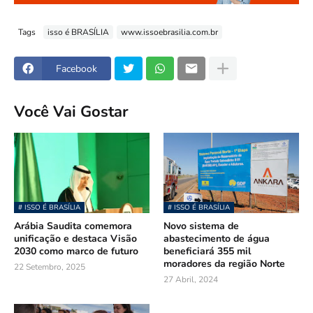
Tags
isso é BRASÍLIA
www.issoebrasilia.com.br
Facebook
Você Vai Gostar
# ISSO É BRASÍLIA
# ISSO É BRASÍLIA
Arábia Saudita comemora
Novo sistema de
unificação e destaca Visão
abastecimento de água
2030 como marco de futuro
beneficiará 355 mil
moradores da região Norte
22 Setembro, 2025
27 Abril, 2024