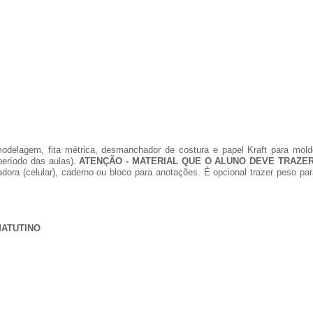
odelagem, fita métrica, desmanchador de costura e papel Kraft para mold
 período das aulas).
ATENÇÃO - MATERIAL QUE O ALUNO DEVE TRAZER
adora (celular), caderno ou bloco para anotações. É opcional trazer peso pa
MATUTINO