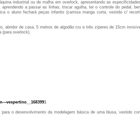
quina industrial ou de malha em overlock, apresentando as especificidades
 aprendendo a passar as linhas, trocar agulha, ter o controle do pedal, be
 o aluno fechará peças infantis (camisa manga curta, vestido c/ recort
do, abridor de casa, 5 metros de algodão cru e três zíperes de 15cm invisív
a (para overlock).
---vespertino__168399
1
os para o desenvolvimento da modelagem básica de uma blusa, vestido co