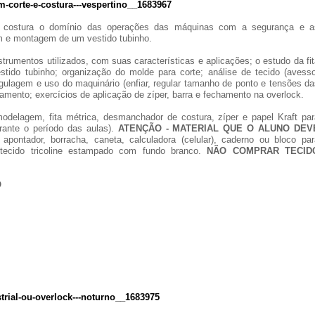
-corte-e-costura---vespertino__1683967
da costura o domínio das operações das máquinas com a segurança e a
m e montagem de um vestido tubinho.
rumentos utilizados, com suas características e aplicações; o estudo da fi
stido tubinho; organização do molde para corte; análise de tecido (avesso
gulagem e uso do maquinário (enfiar, regular tamanho de ponto e tensões da
pamento; exercícios de aplicação de zíper, barra e fechamento na overlock.
odelagem, fita métrica, desmanchador de costura, zíper e papel Kraft par
urante o período das aulas).
ATENÇÃO - MATERIAL QUE O ALUNO DEV
apontador, borracha, caneta, calculadora (celular), caderno ou bloco par
tecido tricoline estampado com fundo branco.
NÃO COMPRAR TECID
O
trial-ou-overlock---noturno__1683975