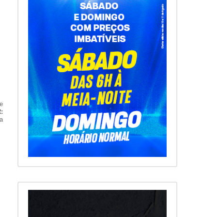
e
:
ra