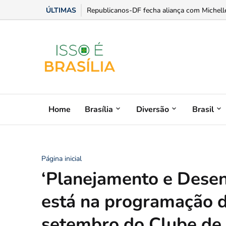
ÚLTIMAS
Luis Miranda ganha protagonismo na expansã
Home
Brasília
Diversão
Brasil
Página inicial
‘Planejamento e Desen
está na programação 
setembro do Clube de