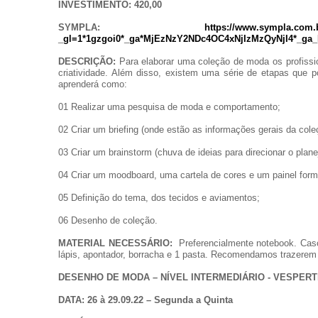
INVESTIMENTO: 420,00
SYMPLA:
https://www.sympla.com.
_gl=1*1gzgoi0*_ga*MjEzNzY2NDc4OC4xNjIzMzQyNjI4*
DESCRIÇÃO:
Para elaborar uma coleção de moda os profiss
criatividade. Além disso, existem uma série de etapas que 
aprenderá como:
01 Realizar uma pesquisa de moda e comportamento;
02 Criar um briefing (onde estão as informações gerais da coleç
03 Criar um brainstorm (chuva de ideias para direcionar o plan
04 Criar um moodboard, uma cartela de cores e um painel form
05 Definição do tema, dos tecidos e aviamentos;
06 Desenho de coleção.
MATERIAL NECESSÁRIO:
Preferencialmente notebook. Caso
lápis, apontador, borracha e 1 pasta. Recomendamos trazerem 
DESENHO DE MODA – NÍVEL INTERMEDIÁRIO - VESPERT
DATA: 26 à 29.09.22 – Segunda a Quinta