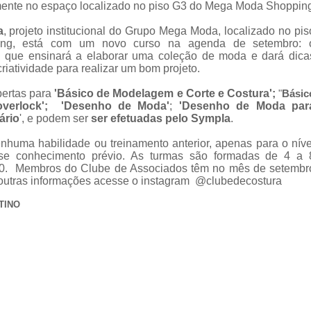
amente no espaço localizado no piso G3 do Mega Moda Shoppin
a
, projeto institucional do Grupo Mega Moda, localizado no pis
ng, está com um novo curso na agenda de setembro: 
, que ensinará a elaborar uma coleção de moda e dará dica
iatividade para realizar um bom projeto.
bertas para
'Básico de Modelagem e Corte e Costura';
"
Básic
 overlock'; 'Desenho de Moda'
;
'Desenho de Moda par
ário
', e podem ser
ser efetuadas pelo Sympla
.
nhuma habilidade ou treinamento anterior, apenas para o níve
se conhecimento prévio. As turmas são formadas de 4 a 
590. Membros do Clube de Associados têm no mês de setembr
r outras informações acesse o instagram @clubedecostura
TINO