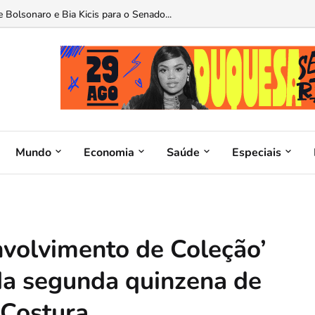
o do INAS: Brasília mira um novo padrão de saúde para o servidor...
Mundo
Economia
Saúde
Especiais
volvimento de Coleção’
da segunda quinzena de
 Costura