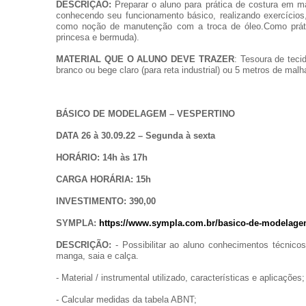
DESCRIÇÃO:
Preparar o aluno para prática de costura em má
conhecendo seu funcionamento básico, realizando exercícios,
como noção de manutenção com a troca de óleo.Como prática
princesa e bermuda).
MATERIAL QUE O ALUNO DEVE TRAZER
: Tesoura de teci
branco ou bege claro (para reta industrial) ou 5 metros de malh
BÁSICO DE MODELAGEM – VESPERTINO
DATA 26 à 30.09.22 – Segunda à sexta
HORÁRIO: 14h às 17h
CARGA HORÁRIA: 15h
INVESTIMENTO: 390,00
SYMPLA:
https://www.sympla.com.br/basico-de-modelagem
DESCRIÇÃO:
- Possibilitar ao aluno conhecimentos técnic
manga, saia e calça.
- Material / instrumental utilizado, características e aplicações;
- Calcular medidas da tabela ABNT;