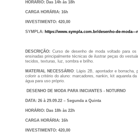
HORÁRIO: Das 14h às 18h
CARGA HORÁRIA: 16h
INVESTIMENTO: 420,00
SYMPLA:
https://www.sympla.com.br/desenho-de-moda---ni
DESCRIÇÃO:
Curso de desenho de moda voltado para os ad
ensinadas principalmente técnicas de ilustrar peças do vest
tecidos, texturas, luz, sombra e brilho.
MATERIAL
NECESSÁRIO
: Lápis 2B, apontador e borracha, 
colorir a critério do aluno: marcadores, nankin, kit aquarela
água para uso próprio.
DESENHO DE MODA PARA INICIANTES - NOTURNO
DATA: 26 à 29.09.22 – Segunda a Quinta
HORÁRIO: Das 18h às 22h
CARGA HORÁRIA: 16h
INVESTIMENTO: 420,00