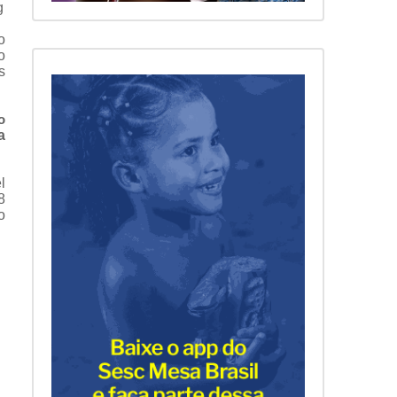
g
o
o
s
o
a
l
8
o