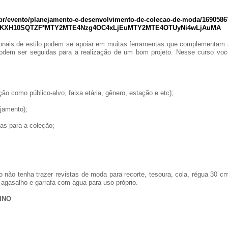
br/evento/planejamento-e-desenvolvimento-de-colecao-de-moda/1690586
_ga_KXH10SQTZF*MTY2MTE4Nzg4OC4xLjEuMTY2MTE4OTUyNi4wLjAuMA
ionais de estilo podem se apoiar em muitas ferramentas que complementam 
podem ser seguidas para a realização de um bom projeto. Nesse curso voc
ão como público-alvo, faixa etária, gênero, estação e etc);
ejamento);
as para a coleção;
 não tenha trazer revistas de moda para recorte, tesoura, cola, régua 30 cm
agasalho e garrafa com água para uso próprio.
INO