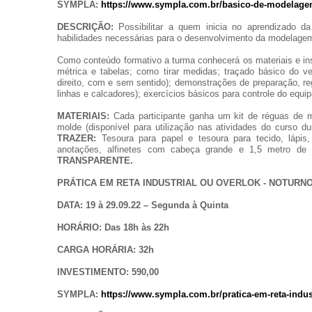
SYMPLA:
https://www.sympla.com.br/basico-de-modelagem
DESCRIÇÃO:
Possibilitar a quem inicia no aprendizado 
habilidades necessárias para o desenvolvimento da modelage
Como conteúdo formativo a turma conhecerá os materiais e inst
métrica e tabelas; como tirar medidas; traçado básico do ve
direito, com e sem sentido); demonstrações de preparação, re
linhas e calcadores); exercícios básicos para controle do equi
MATERIAIS:
Cada participante ganha um kit de réguas de m
molde (disponível para utilização nas atividades do curso d
TRAZER:
Tesoura para papel e tesoura para tecido, lápis, 
anotações, alfinetes com cabeça grande e 1,5 metro de 
TRANSPARENTE.
PRÁTICA EM RETA INDUSTRIAL OU OVERLOK - NOTURN
DATA: 19 à 29.09.22 – Segunda à Quinta
HORÁRIO: Das 18h às 22h
CARGA HORÁRIA: 32h
INVESTIMENTO: 590,00
SYMPLA:
https://www.sympla.com.br/pratica-em-reta-indus