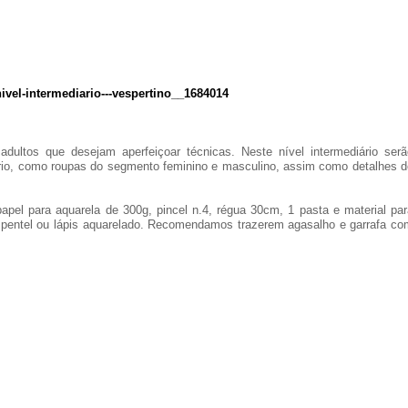
vel-intermediario---vespertino__1684014
ultos que desejam aperfeiçoar técnicas. Neste nível intermediário serã
uário, como roupas do segmento feminino e masculino, assim como detalhes d
papel para aquarela de 300g, pincel n.4, régua 30cm, 1 pasta e material par
 da pentel ou lápis aquarelado. Recomendamos trazerem agasalho e garrafa c