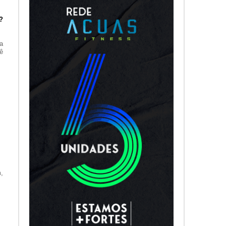
?
a
ê
,