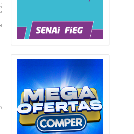
,
m
e
el
m