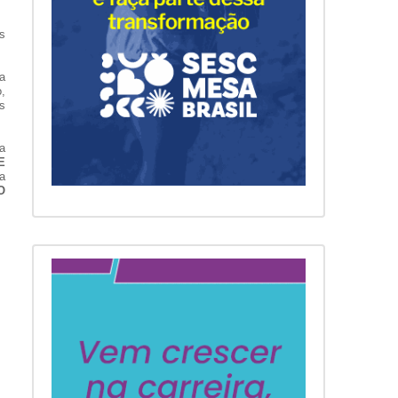
s
ta
,
s
a
E
a
O