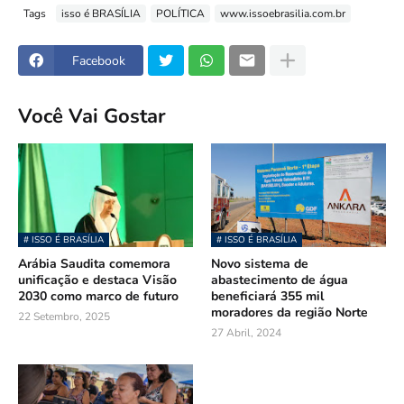
Tags
isso é BRASÍLIA
POLÍTICA
www.issoebrasilia.com.br
Facebook
Você Vai Gostar
# ISSO É BRASÍLIA
# ISSO É BRASÍLIA
Arábia Saudita comemora
Novo sistema de
unificação e destaca Visão
abastecimento de água
2030 como marco de futuro
beneficiará 355 mil
moradores da região Norte
22 Setembro, 2025
27 Abril, 2024