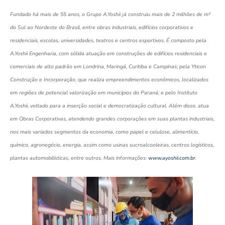
Fundado há mais de 55 anos, o Grupo A.Yoshii já construiu mais de 2 milhões de m²
do Sul ao Nordeste do Brasil, entre obras industriais, edifícios corporativos e
residenciais, escolas, universidades, teatros e centros esportivos. É composto pela
A.Yoshii Engenharia, com sólida atuação em construções de edifícios residenciais e
comerciais de alto padrão em Londrina, Maringá, Curitiba e Campinas; pela Yticon
Construção e Incorporação, que realiza empreendimentos econômicos, localizados
em regiões de potencial valorização em municípios do Paraná; e pelo Instituto
A.Yoshii, voltado para a inserção social e democratização cultural. Além disso, atua
em Obras Corporativas, atendendo grandes corporações em suas plantas industriais,
nos mais variados segmentos da economia, como papel e celulose, alimentício,
químico, agronegócio, energia, assim como usinas sucroalcooleiras, centros logísticos,
plantas automobilísticas, entre outros. Mais informações:
www.ayoshii.com.br
.