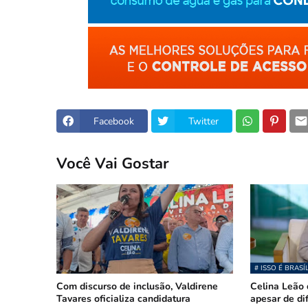
Facebook
Twitter
Você Vai Gostar
# ISSO É BRASÍ
Com discurso de inclusão, Valdirene
Celina Leão 
Tavares oficializa candidatura
apesar de di