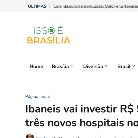
ÚLTIMAS
Celina Leão defende diálogo com Lula apesar
Home
Brasília
Diversão
Brasil
Página inicial
Ibaneis vai investir R$
três novos hospitais n