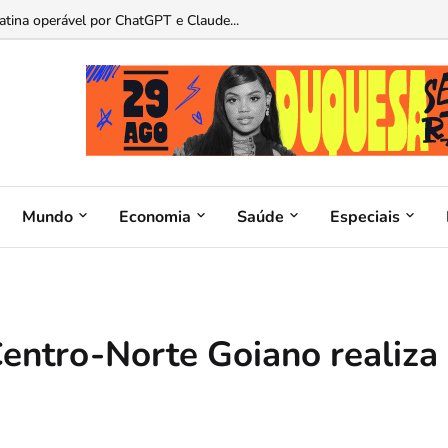
as de presentes para pais apaixonados por carros...
Mundo
Economia
Saúde
Especiais
Centro-Norte Goiano realiza
a