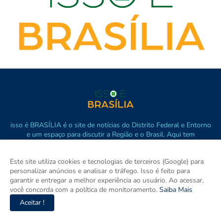
isso é BRASÍLIA é o site de notícias do Distrito Federal e Entorno
e um espaço para discutir a Região e o Brasil. Aqui tem
informação de verdade com imparcialidade. Os principais temas
são política, cidades e empreendedorismo. DRT 0010556/DF.
Este site utiliza cookies e tecnologias de terceiros (Google) para
personalizar anúncios e analisar o tráfego. Isso é feito para
garantir e entregar a melhor experiência ao usuário. Ao acessar,
você concorda com a política de monitoramento.
Saiba Mais
Aceitar !