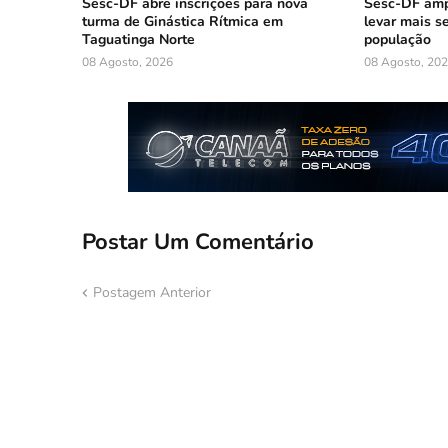
Sesc-DF abre inscrições para nova
Sesc-DF amp
turma de Ginástica Rítmica em
levar mais s
Taguatinga Norte
população
08 Agosto, 2026
08 Agosto, 20
Postar Um Comentário
Postagem Anterior