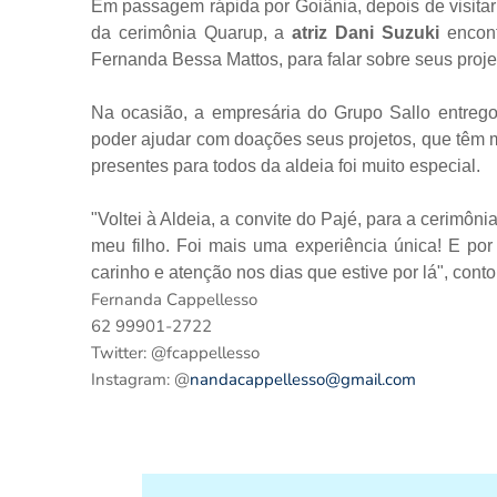
Em passagem rápida por Goiânia, depois de visita
da cerimônia Quarup, a
atriz Dani Suzuki
encon
Fernanda Bessa Mattos, para falar sobre seus proje
Na ocasião, a empresária do Grupo Sallo entrego
poder ajudar com doações seus projetos, que têm m
presentes para todos da aldeia foi muito especial.
"Voltei à Aldeia, a convite do Pajé, para a cerimô
meu filho. Foi mais uma experiência única! E po
carinho e atenção nos dias que estive por lá", conto
Fernanda Cappellesso
62 99901-2722
Twitter: @fcappellesso
Instagram: @
nandacappellesso@gmail.com