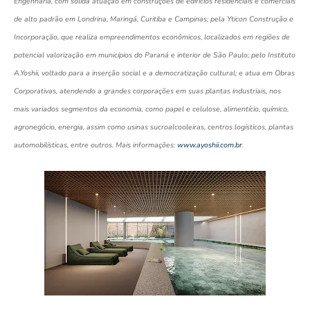
Engenharia, com sólida atuação em construções de edifícios residenciais e comerciais
de alto padrão em Londrina, Maringá, Curitiba e Campinas; pela Yticon Construção e
Incorporação, que realiza empreendimentos econômicos, localizados em regiões de
potencial valorização em municípios do Paraná e interior de São Paulo; pelo Instituto
A.Yoshii, voltado para a inserção social e a democratização cultural; e atua em Obras
Corporativas, atendendo a grandes corporações em suas plantas industriais, nos
mais variados segmentos da economia, como papel e celulose, alimentício, químico,
agronegócio, energia, assim como usinas sucroalcooleiras, centros logísticos, plantas
automobilísticas, entre outros. Mais informações:
www.ayoshii.com.br
.