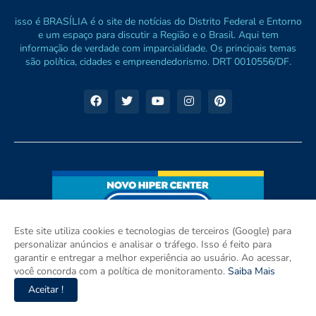
isso é BRASÍLIA é o site de notícias do Distrito Federal e Entorno
e um espaço para discutir a Região e o Brasil. Aqui tem
informação de verdade com imparcialidade. Os principais temas
são política, cidades e empreendedorismo. DRT 0010556/DF.
Este site utiliza cookies e tecnologias de terceiros (Google) para
personalizar anúncios e analisar o tráfego. Isso é feito para
garantir e entregar a melhor experiência ao usuário. Ao acessar,
você concorda com a política de monitoramento.
Saiba Mais
Aceitar !