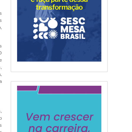
s
s
,
s
O
e
,
,
a
,
o
s