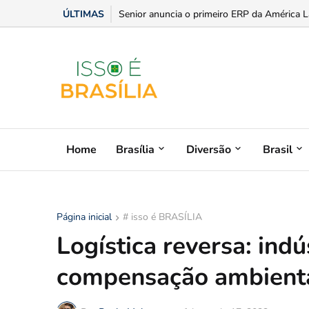
ÚLTIMAS
Estilo, praticidade e paixão sobre rodas: dic
Home
Brasília
Diversão
Brasil
Página inicial
# isso é BRASÍLIA
Logística reversa: ind
compensação ambient