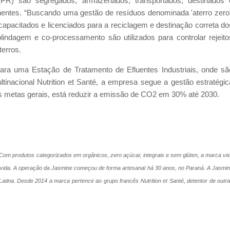
PR) são segregados, armazenados, transportados, destinados 
inentes. “Buscando uma gestão de resíduos denominada 'aterro zero'
pacitados e licenciados para a reciclagem e destinação correta do
lindagem e co-processamento são utilizados para controlar rejeito
terros.
ara uma Estação de Tratamento de Efluentes Industriais, onde sã
ltinacional Nutrition et Santé, a empresa segue a gestão estratégic
 as metas gerais, está reduzir a emissão de CO2 em 30% até 2030.
om produtos categorizados em orgânicos, zero açúcar, integrais e sem glúten, a marca vi
de vida. A operação da Jasmine começou de forma artesanal há 30 anos, no Paraná. A Jasmi
atina. Desde 2014 a marca pertence ao grupo francês Nutrition et Santé, detentor de outr