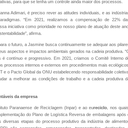
ativas, para que se tenha um controle ainda maior dos processos.
nna Adimari, é preciso rever as atitudes individuais, e as indústria
aradigmas. “Em 2021, realizamos a compensação de 22% da
a iniciativa como prioridade no nosso plano de atuação deste ano
tentabilidade”, afirma.
para o futuro, a Jasmine busca continuamente se adequar aos pilare
seus aspectos e impactos ambientais gerados na cadeia produtiva. “
s é contínuo e progressivo. Em 2021, criamos o Comitê Interno d
sos processos internos e externos em procedimentos mais ecológicos
e o Pacto Global da ONU estabelecendo responsabilidade coletiva
ar a melhorar as condições de trabalho e a cadeia produtiva d
entáveis da empresa
tituto Paranaense de Reciclagem (Inpar) e ao eu
reciclo
, nos quais
implementação do Plano de Logística Reversa de embalagens após 
 diversas etapas do processo produtivo da indústria de alimento