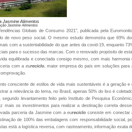
a Jasmine Alimentos
ação Jasmine Alimentos
 Tendências Globais de Consumo 2021”, publicada pela Euromonito
unido de novo peso social. O mesmo estudo demonstra que 69% do
ais com a sustentabilidade do que antes da covid-19, enquanto 73
enciais para o sucesso das marcas. Com o renovado propósito
de esta
vida equilibrada e conectada consigo mesmo, com mais harmonia 
rceria com a
eu
reciclo
, maior empresa do país em soluções para 
 comprovação.
to consciente de estilos de vida mais sustentáveis é a geração e 
strar a relevância do tema, no Brasil, apenas 50% do lixo é coletado
, segundo levantamento feito pelo Instituto de Pesquisa Econômic
z mais os investimentos para realizar a destinação correta desse
novada parceria da Jasmine com a
eu
reciclo
consiste em conectar 
estinação de 100% das embalagens com responsabilidade social, po
as está a logística reversa, com rastreamento, informação exata d