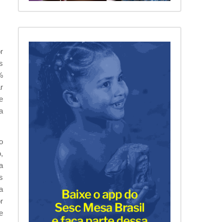
r
s
%
r
e
a
o
,
a
s
a
r
e