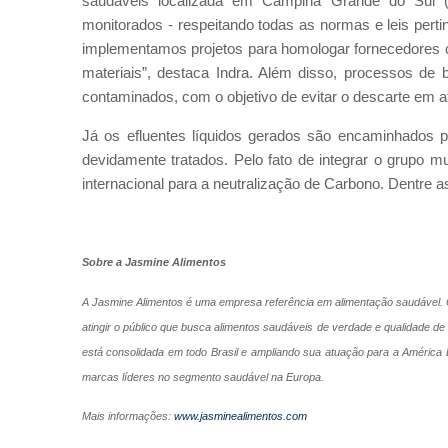
saudáveis localizada em Campina Grande do Sul (
monitorados - respeitando todas as normas e leis pert
implementamos projetos para homologar fornecedores ca
materiais”, destaca Indra. Além disso, processos de b
contaminados, com o objetivo de evitar o descarte em a
Já os efluentes líquidos gerados são encaminhados p
devidamente tratados. Pelo fato de integrar o grupo mu
internacional para a neutralização de Carbono. Dentre
Sobre a Jasmine Alimentos
A Jasmine Alimentos é uma empresa referência em alimentação saudável. C
atingir o público que busca alimentos saudáveis de verdade e qualidade 
está consolidada em todo Brasil e ampliando sua atuação para a América L
marcas líderes no segmento saudável na Europa.
Mais informações:
www.jasminealimentos.com