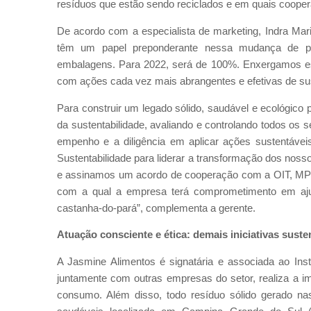
resíduos que estão sendo reciclados e em quais cooper
De acordo com a especialista de marketing, Indra Maria
têm um papel preponderante nessa mudança de p
embalagens. Para 2022, será de 100%. Enxergamos ess
com ações cada vez mais abrangentes e efetivas de sus
Para construir um legado sólido, saudável e ecológico 
da sustentabilidade, avaliando e controlando todos os 
empenho e a diligência em aplicar ações sustentávei
Sustentabilidade para liderar a transformação dos nos
e assinamos um acordo de cooperação com a OIT, MPT 
com a qual a empresa terá comprometimento em ajud
castanha-do-pará”, complementa a gerente.
Atuação consciente e ética: demais iniciativas sust
A Jasmine Alimentos é signatária e associada ao Ins
juntamente com outras empresas do setor, realiza a 
consumo. Além disso, todo resíduo sólido gerado nas