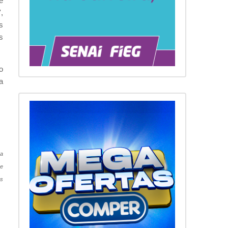
e
,
s
s
o
a
sa
ne
as