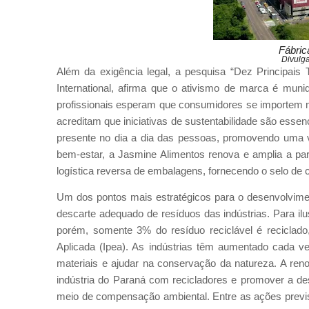
Fábric
Divulg
Além da exigência legal, a pesquisa “Dez Principais
International, afirma que o ativismo de marca é m
profissionais esperam que consumidores se importem m
acreditam que iniciativas de sustentabilidade são ess
presente no dia a dia das pessoas, promovendo uma 
bem-estar, a Jasmine Alimentos renova e amplia a pa
logística reversa de embalagens, fornecendo o selo de
Um dos pontos mais estratégicos para o desenvolvimen
descarte adequado de resíduos das indústrias. Para ilu
porém, somente 3% do resíduo reciclável é reciclado
Aplicada (Ipea). As indústrias têm aumentado cada ve
materiais e ajudar na conservação da natureza. A re
indústria do Paraná com recicladores e promover a d
meio de compensação ambiental. Entre as ações previst