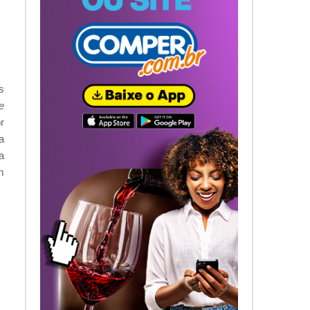
s
e
r
a
a
m