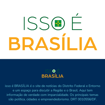
isso é BRASÍLIA é o site de notícias do Distrito Federal e Entorno
e um espaço para discutir a Região e o Brasil. Aqui tem
informação de verdade com imparcialidade. Os principais temas
são política, cidades e empreendedorismo. DRT 0010556/DF.