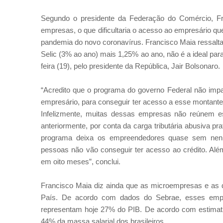
Segundo o presidente da Federação do Comércio, Fr
empresas, o que dificultaria o acesso ao empresário qu
pandemia do novo coronavírus. Francisco Maia ressalta 
Selic (3% ao ano) mais 1,25% ao ano, não é a ideal par
feira (19), pelo presidente da República, Jair Bolsonaro.
“Acredito que o programa do governo Federal não imp
empresário, para conseguir ter acesso a esse montante,
Infelizmente, muitas dessas empresas não reúnem e
anteriormente, por conta da carga tributária abusiva pr
programa deixa os empreendedores quase sem nenhu
pessoas não vão conseguir ter acesso ao crédito. Além
em oito meses”, conclui.
Francisco Maia diz ainda que as microempresas e as
País. De acordo com dados do Sebrae, esses empr
representam hoje 27% do PIB. De acordo com estimati
44% da massa salarial dos brasileiros.