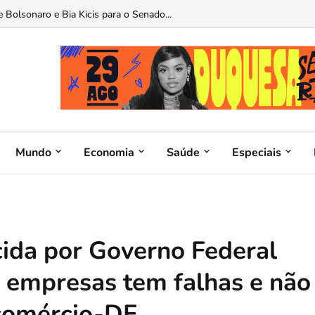
o do INAS: Brasília mira um novo padrão de saúde para o servidor...
Mundo
Economia
Saúde
Especiais
cida por Governo Federal
 empresas tem falhas e não
ecomércio-DF