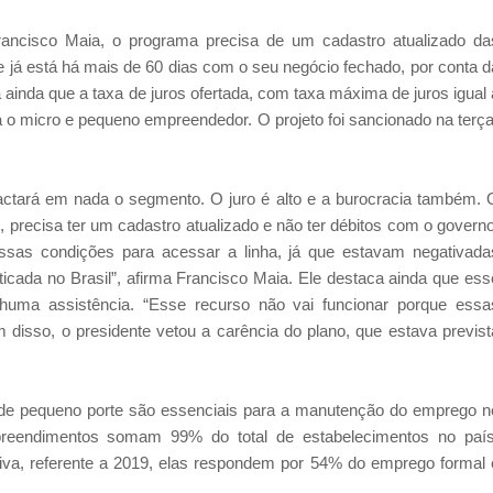
ancisco Maia, o programa precisa de um cadastro atualizado da
e já está há mais de 60 dias com o seu negócio fechado, por conta d
ainda que a taxa de juros ofertada, com taxa máxima de juros igual 
a o micro e pequeno empreendedor. O projeto foi sancionado na terça
actará em nada o segmento. O juro é alto e a burocracia também. 
 precisa ter um cadastro atualizado e não ter débitos com o governo
ssas condições para acessar a linha, já que estavam negativada
aticada no Brasil”, afirma Francisco Maia. Ele destaca ainda que ess
ma assistência. “Esse recurso não vai funcionar porque essa
 disso, o presidente vetou a carência do plano, que estava previst
 de pequeno porte são essenciais para a manutenção do emprego n
eendimentos somam 99% do total de estabelecimentos no país
va, referente a 2019, elas respondem por 54% do emprego formal 