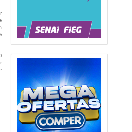
r
e
m
e
0
r
e