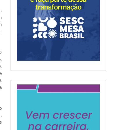
s
a
à
-
O
.
s
e
s
a
o
,
e