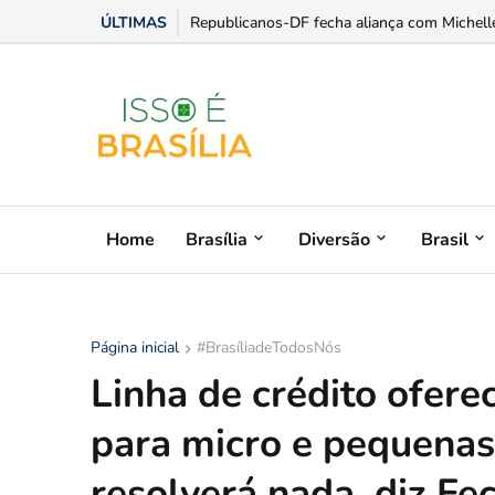
ÚLTIMAS
Luis Miranda ganha protagonismo na expansã
Home
Brasília
Diversão
Brasil
Página inicial
#BrasíliadeTodosNós
Linha de crédito ofere
para micro e pequenas
resolverá nada, diz F