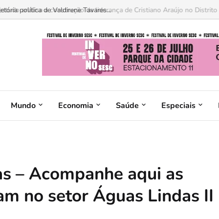
ória política de Valdirene Tavares...
Mundo
Economia
Saúde
Especiais
as – Acompanhe aqui as
am no setor Águas Lindas II