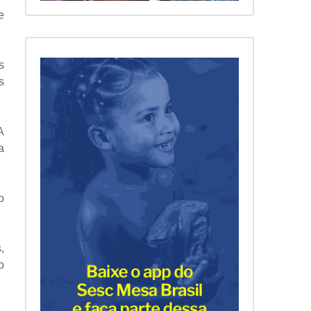
e
s
s
A
a
o
,
o