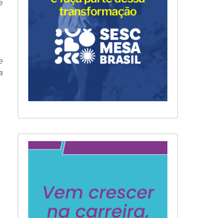
e
e
a