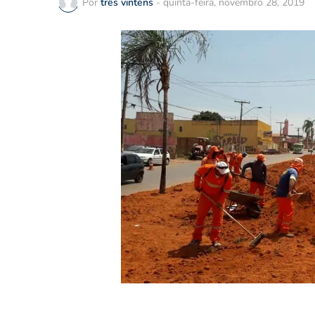
Por
três vinténs
-
quinta-feira, novembro 28, 2019