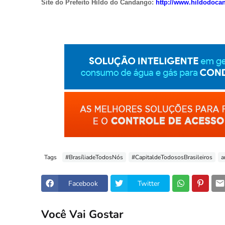
Site do Prefeito Hildo do Candango:
http://www.hildodoca
Tags
#BrasíliadeTodosNós
#CapitaldeTodososBrasileiros
a
Facebook
Twitter
Você Vai Gostar