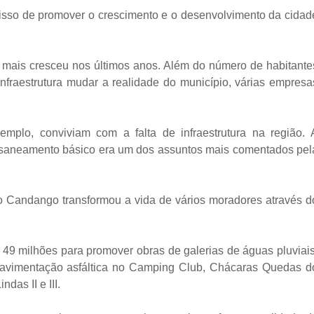
sso de promover o crescimento e o desenvolvimento da cidad
 mais cresceu nos últimos anos. Além do número de habitante
nfraestrutura mudar a realidade do município, várias empresa
mplo, conviviam com a falta de infraestrutura na região. 
 e saneamento básico era um dos assuntos mais comentados pel
do Candango transformou a vida de vários moradores através d
49 milhões para promover obras de galerias de águas pluviais
e pavimentação asfáltica no Camping Club, Chácaras Quedas d
das II e III.