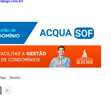
ndango.com.br/
rtigo
Brasilia