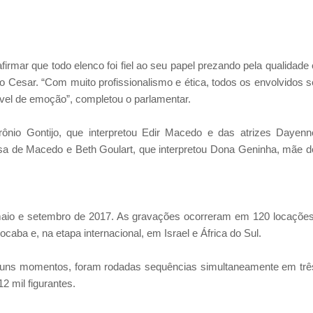
firmar que todo elenco foi fiel ao seu papel prezando pela qualidade 
io Cesar. “Com muito profissionalismo e ética, todos os envolvidos s
ível de emoção”, completou o parlamentar.
ônio Gontijo, que interpretou Edir Macedo e das atrizes Dayenn
sa de Macedo e Beth Goulart, que interpretou Dona Geninha, mãe d
maio e setembro de 2017. As gravações ocorreram em 120 locações
caba e, na etapa internacional, em Israel e África do Sul.
lguns momentos, foram rodadas sequências simultaneamente em trê
2 mil figurantes.