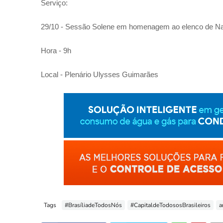
Serviço:
29/10 - Sessão Solene em homenagem ao elenco de Na
Hora - 9h
Local - Plenário Ulysses Guimarães
Tags
#BrasíliadeTodosNós
#CapitaldeTodososBrasileiros
a