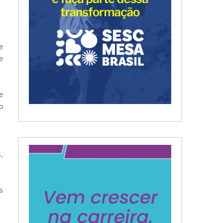
e
e
e
o
,
s