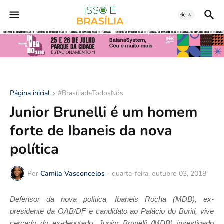
Página inicial
#BrasíliadeTodosNós
Junior Brunelli é um homem
forte de Ibaneis da nova
política
Por
Camila Vasconcelos
-
quarta-feira, outubro 03, 2018
Defensor da nova política, Ibaneis Rocha (MDB), ex-
presidente da OAB/DF e candidato ao Palácio do Buriti, vive
cercado do ex-deputado,
Junior Brunelli (MDB)
investigado