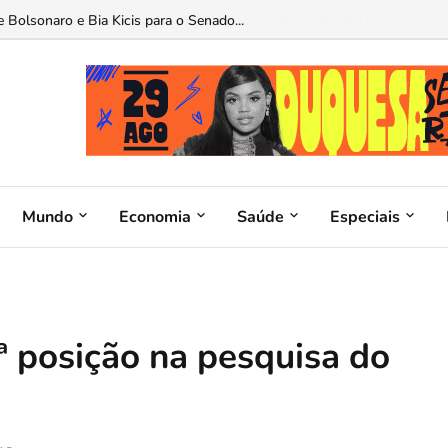
o do INAS: Brasília mira um novo padrão de saúde para o servidor...
Mundo
Economia
Saúde
Especiais
ª posição na pesquisa do