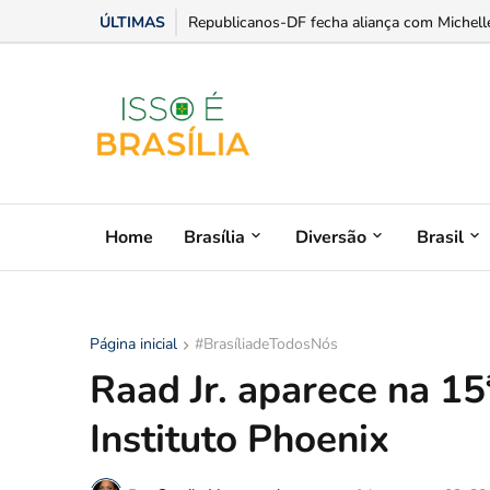
ÚLTIMAS
Luis Miranda ganha protagonismo na expansã
Home
Brasília
Diversão
Brasil
Página inicial
#BrasíliadeTodosNós
Raad Jr. aparece na 15
Instituto Phoenix