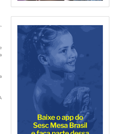
-
e
a
a
A