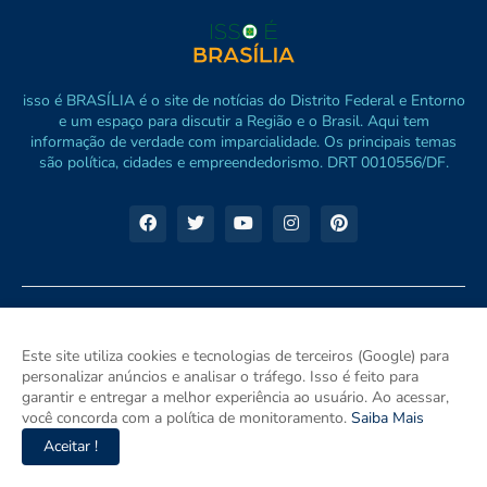
isso é BRASÍLIA é o site de notícias do Distrito Federal e Entorno
e um espaço para discutir a Região e o Brasil. Aqui tem
informação de verdade com imparcialidade. Os principais temas
são política, cidades e empreendedorismo. DRT 0010556/DF.
Este site utiliza cookies e tecnologias de terceiros (Google) para
personalizar anúncios e analisar o tráfego. Isso é feito para
garantir e entregar a melhor experiência ao usuário. Ao acessar,
você concorda com a política de monitoramento.
Saiba Mais
Aceitar !