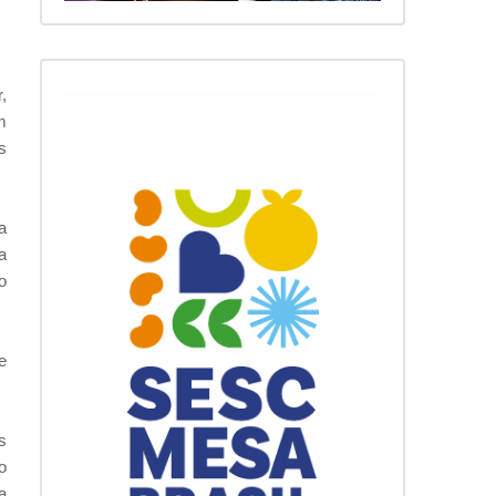
,
m
s
a
a
o
e
s
o
a