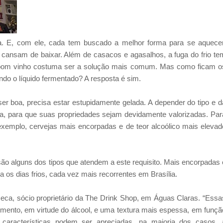
lia. E, com ele, cada tem buscado a melhor forma para se aquecer
 cansam de baixar. Além de casacos e agasalhos, a fuga do frio te
bom vinho costuma ser a solução mais comum. Mas como ficam o
do o líquido fermentado? A resposta é sim.
er boa, precisa estar estupidamente gelada. A depender do tipo e d
a, para que suas propriedades sejam devidamente valorizadas. Par
exemplo, cervejas mais encorpadas e de teor alcoólico mais elevad
ão alguns dos tipos que atendem a este requisito. Mais encorpadas 
 os dias frios, cada vez mais recorrentes em Brasília.
eca, sócio proprietário da The Drink Shop, em Águas Claras. “Essa
ento, em virtude do álcool, e uma textura mais espessa, em funçã
 características podem ser apreciadas, na maioria dos casos, 