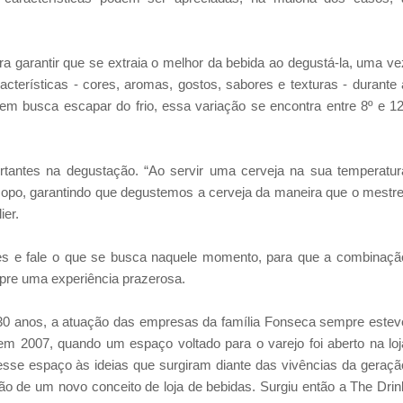
ra garantir que se extraia o melhor da bebida ao degustá-la, uma ve
cterísticas - cores, aromas, gostos, sabores e texturas - durante 
uem busca escapar do frio, essa variação se encontra entre 8º e 12
ortantes na degustação. “Ao servir uma cerveja na sua temperatur
opo, garantindo que degustemos a cerveja da maneira que o mestre
ier.
es e fale o que se busca naquele momento, para que a combinaçã
mpre uma experiência prazerosa.
30 anos, a atuação das empresas da família Fonseca sempre estev
m 2007, quando um espaço voltado para o varejo foi aberto na loj
esse espaço às ideias que surgiram diante das vivências da geraçã
o de um novo conceito de loja de bebidas. Surgiu então a The Drin