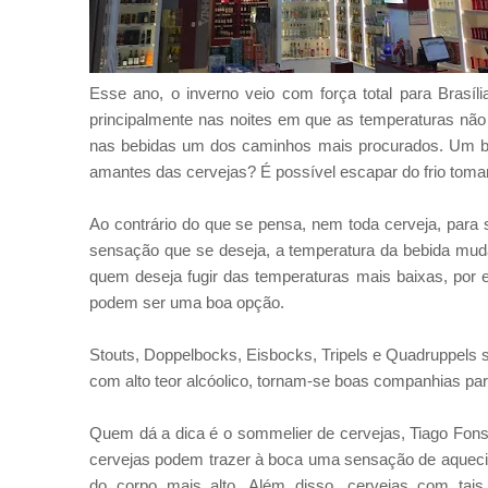
Esse ano, o inverno veio com força total para Brasí
principalmente nas noites em que as temperaturas não
nas bebidas um dos caminhos mais procurados. Um 
amantes das cervejas? É possível escapar do frio toman
Ao contrário do que se pensa, nem toda cerveja, para s
sensação que se deseja, a temperatura da bebida mud
quem deseja fugir das temperaturas mais baixas, por 
podem ser uma boa opção.
Stouts, Doppelbocks, Eisbocks, Tripels e Quadruppels s
com alto teor alcóolico, tornam-se boas companhias para
Quem dá a dica é o sommelier de cervejas, Tiago Fons
cervejas podem trazer à boca uma sensação de aquecim
do corpo mais alto. Além disso, cervejas com tais