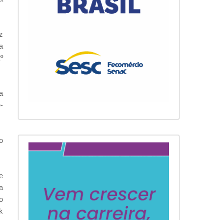
z
a
º
a
-
o
e
a
o
k