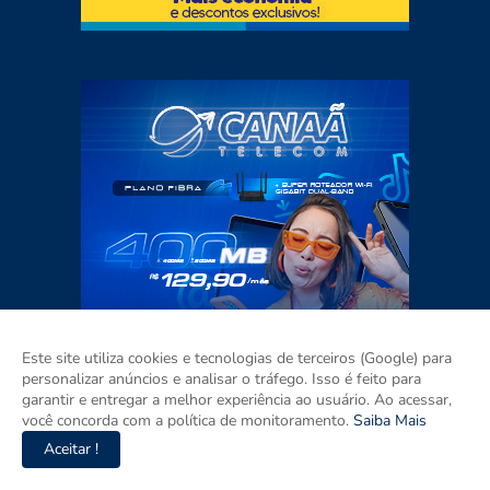
Este site utiliza cookies e tecnologias de terceiros (Google) para
personalizar anúncios e analisar o tráfego. Isso é feito para
garantir e entregar a melhor experiência ao usuário. Ao acessar,
você concorda com a política de monitoramento.
Saiba Mais
Aceitar !