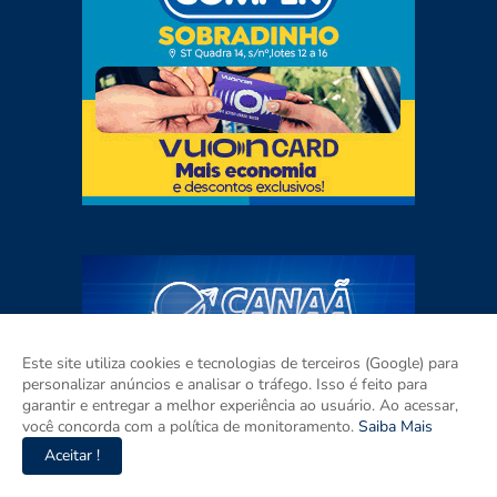
Este site utiliza cookies e tecnologias de terceiros (Google) para
personalizar anúncios e analisar o tráfego. Isso é feito para
garantir e entregar a melhor experiência ao usuário. Ao acessar,
você concorda com a política de monitoramento.
Saiba Mais
Aceitar !