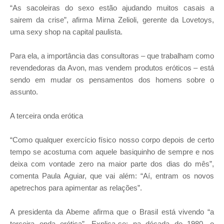
“As sacoleiras do sexo estão ajudando muitos casais a
sairem da crise”, afirma Mirna Zelioli, gerente da Lovetoys,
uma sexy shop na capital paulista.
Para ela, a importância das consultoras – que trabalham como
revendedoras da Avon, mas vendem produtos eróticos – está
sendo em mudar os pensamentos dos homens sobre o
assunto.
A terceira onda erótica
“Como qualquer exercício físico nosso corpo depois de certo
tempo se acostuma com aquele basiquinho de sempre e nos
deixa com vontade zero na maior parte dos dias do mês”,
comenta Paula Aguiar, que vai além: “Aí, entram os novos
apetrechos para apimentar as relações”.
A presidenta da Abeme afirma que o Brasil está vivendo “a
terceira onda erótica”. Explica-se: na década de 1980, o