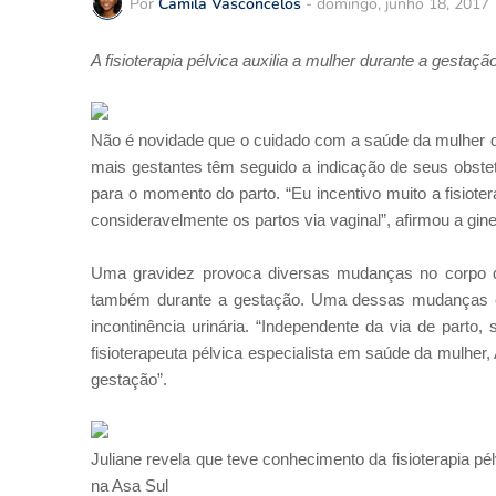
Por
Camila Vasconcelos
-
domingo, junho 18, 2017
A fisioterapia pélvica auxilia a mulher durante a gestaç
Não é novidade que o cuidado com a saúde da mulher de
mais gestantes têm seguido a indicação de seus obstetr
para o momento do parto. “Eu incentivo muito a fisiote
consideravelmente os partos via vaginal”, afirmou a gin
Uma gravidez provoca diversas mudanças no corpo d
também durante a gestação. Uma dessas mudanças é 
incontinência urinária. “Independente da via de parto,
fisioterapeuta pélvica especialista em saúde da mulher
gestação”.
Juliane revela que teve conhecimento da fisioterapia p
na Asa Sul