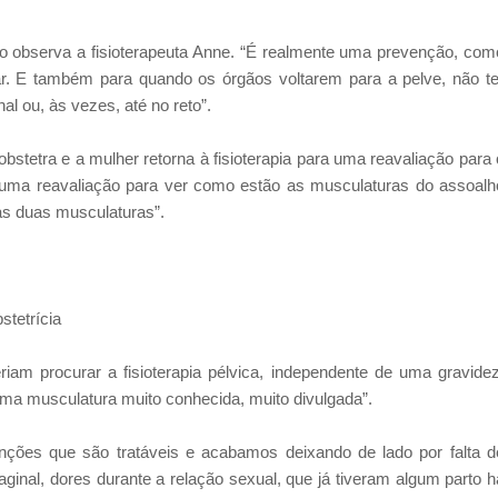
o observa a fisioterapeuta Anne. “É realmente uma prevenção, com
r. E também para quando os órgãos voltarem para a pelve, não te
l ou, às vezes, até no reto”.
obstetra e a mulher retorna à fisioterapia para uma reavaliação para 
 uma reavaliação para ver como estão as musculaturas do assoalh
as duas musculaturas”.
stetrícia
riam procurar a fisioterapia pélvica, independente de uma gravidez
uma musculatura muito conhecida, muito divulgada”.
nções que são tratáveis e acabamos deixando de lado por falta d
nal, dores durante a relação sexual, que já tiveram algum parto h