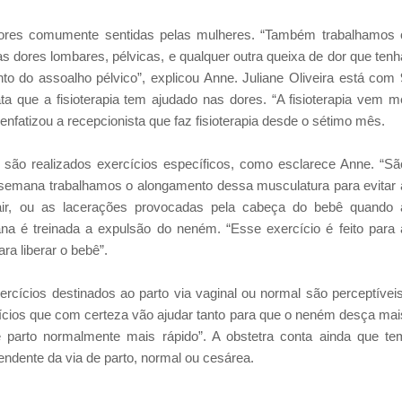
dores comumente sentidas pelas mulheres. “Também trabalhamos 
 dores lombares, pélvicas, e qualquer outra queixa de dor que tenh
to do assoalho pélvico”, explicou Anne. Juliane Oliveira está com 
ta que a fisioterapia tem ajudado nas dores. “A fisioterapia vem m
enfatizou a recepcionista que faz fisioterapia desde o sétimo mês.
são realizados exercícios específicos, como esclarece Anne. “Sã
ª semana trabalhamos o alongamento dessa musculatura para evitar 
air, ou as lacerações provocadas pela cabeça do bebê quando 
na é treinada a expulsão do neném. “Esse exercício é feito para 
ara liberar o bebê”.
cícios destinados ao parto via vaginal ou normal são perceptíveis
cícios que com certeza vão ajudar tanto para que o neném desça mai
e parto normalmente mais rápido”. A obstetra conta ainda que te
dente da via de parto, normal ou cesárea.