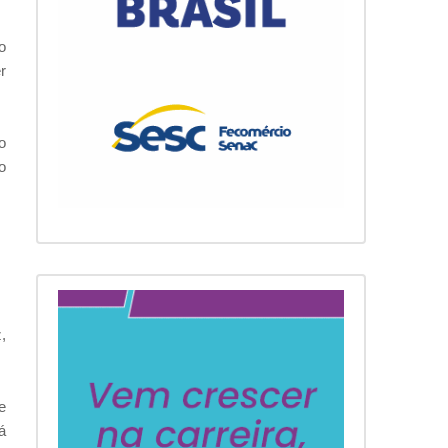
o
r
o
o
,
e
á