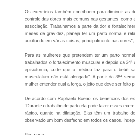
Os exercícios também contribuem para diminuir as 
controle das dores mais comuns nas gestantes, como as
associação. Trabalhamos a parte da dor e fortalecimen
meses de gravidez, planeja ter um parto normal e rela
auxiliando em várias coisas, principalmente nas dores”, 
Para as mulheres que pretendem ter um parto normal 
trabalhados o fortalecimento muscular e depois da 34
episiotomia, corte que o médico faz para o bebê s
musculatura não está alongada”. A partir da 38ª sema
mulher entender qual a força, o jeito que deve ser feito p
De acordo com Raphaela Bueno, os benefícios dos exer
“Durante o trabalho de parto ela pode fazer esses exer
rápido, quanto na dilatação. Elas têm um trabalho d
observado um bom desfecho em todos os casos, indepen
Pós-parto