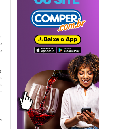
z
o
o
s
a
a
e
a