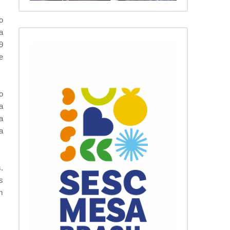
o
a
9
e
o
a
a
a
.
s
m