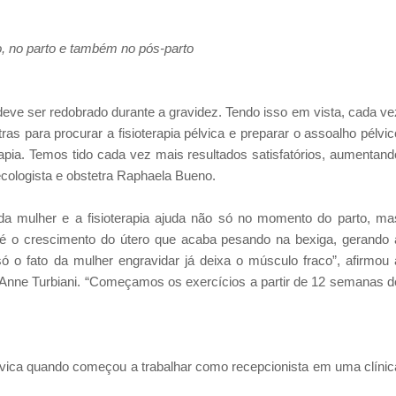
ão, no parto e também no pós-parto
ve ser redobrado durante a gravidez. Tendo isso em vista, cada ve
as para procurar a fisioterapia pélvica e preparar o assoalho pélvic
rapia. Temos tido cada vez mais resultados satisfatórios, aumentand
ecologista e obstetra Raphaela Bueno.
a mulher e a fisioterapia ajuda não só no momento do parto, ma
o crescimento do útero que acaba pesando na bexiga, gerando 
 só o fato da mulher engravidar já deixa o músculo fraco”, afirmou 
, Anne Turbiani. “Começamos os exercícios a partir de 12 semanas d
élvica quando começou a trabalhar como recepcionista em uma clínic