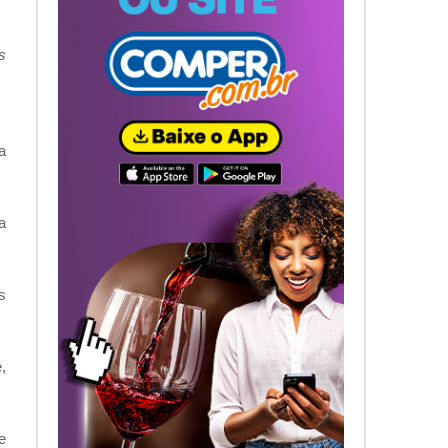
s
a
a
s
,
e