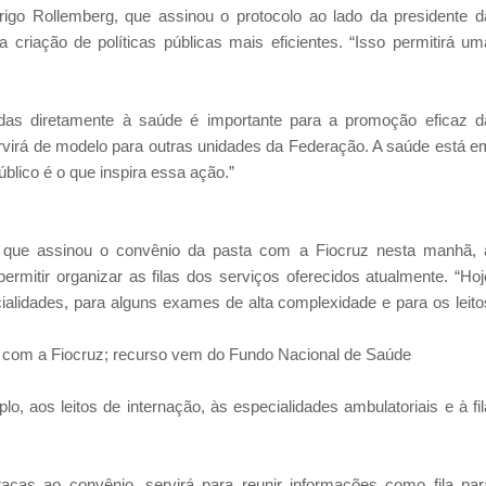
rigo Rollemberg, que assinou o protocolo ao lado da presidente d
á a criação de políticas públicas mais eficientes. “Isso permitirá um
adas diretamente à saúde é importante para a promoção eficaz d
rvirá de modelo para outras unidades da Federação. A saúde está e
blico é o que inspira essa ação.”
 que assinou o convênio da pasta com a Fiocruz nesta manhã, 
ermitir organizar as filas dos serviços oferecidos atualmente. “Hoj
alidades, para alguns exames de alta complexidade e para os leito
a com a Fiocruz; recurso vem do Fundo Nacional de Saúde
 aos leitos de internação, às especialidades ambulatoriais e à fil
aças ao convênio, servirá para reunir informações como fila par