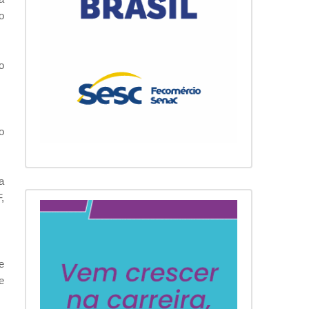
o
o
o
a
,
e
e