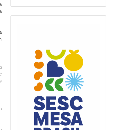
a
a
a
m
a
e
s
a
a