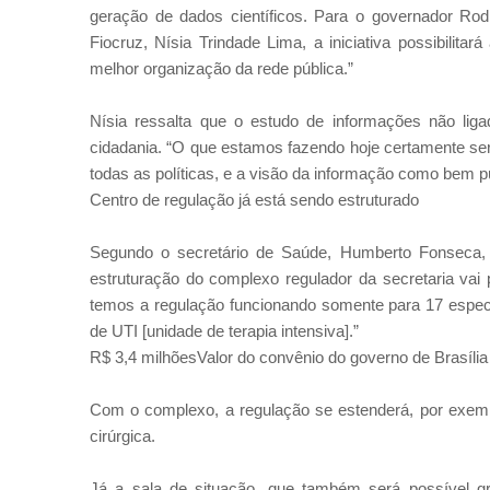
geração de dados científicos. Para o governador Rod
Fiocruz, Nísia Trindade Lima, a iniciativa possibilitar
melhor organização da rede pública.”
Nísia ressalta que o estudo de informações não lig
cidadania. “O que estamos fazendo hoje certamente se
todas as políticas, e a visão da informação como bem pú
Centro de regulação já está sendo estruturado
Segundo o secretário de Saúde, Humberto Fonseca,
estruturação do complexo regulador da secretaria vai p
temos a regulação funcionando somente para 17 especi
de UTI [unidade de terapia intensiva].”
R$ 3,4 milhõesValor do convênio do governo de Brasíli
Com o complexo, a regulação se estenderá, por exemplo,
cirúrgica.
Já a sala de situação, que também será possível gr