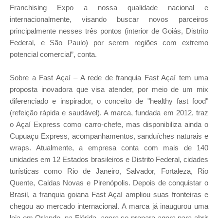
Franchising Expo a nossa qualidade nacional e
internacionalmente, visando buscar novos parceiros
principalmente nesses três pontos (interior de Goiás, Distrito
Federal, e São Paulo) por serem regiões com extremo
potencial comercial”, conta.
Sobre a Fast Açaí – A rede de franquia Fast Açaí tem uma
proposta inovadora que visa atender, por meio de um mix
diferenciado e inspirador, o conceito de "healthy fast food"
(refeição rápida e saudável). A marca, fundada em 2012, traz
o Açaí Express como carro-chefe, mas disponibiliza ainda o
Cupuaçu Express, acompanhamentos, sanduíches naturais e
wraps. Atualmente, a empresa conta com mais de 140
unidades em 12 Estados brasileiros e Distrito Federal, cidades
turísticas como Rio de Janeiro, Salvador, Fortaleza, Rio
Quente, Caldas Novas e Pirenópolis. Depois de conquistar o
Brasil, a franquia goiana Fast Açaí ampliou suas fronteiras e
chegou ao mercado internacional. A marca já inaugurou uma
loja em Orlando, na Flórida, agora se prepara agora para abrir